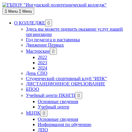
Skip
to
Menu
Menu
content
Show
О КОЛЛЕДЖЕ
sub
Здесь вы можете оценить оказание услуг нашей
menu
организации
Год педагога и наставника
Движение Первых
Show
Мастерские
sub
2022
menu
2023
2024
День СПО
Студенческий спортивный клуб “ИПК”
ДИСТАНЦИОННОЕ ОБРАЗОВАНИЕ
БПОО
Show
Учебный центр ПКНГП
sub
Основные сведения
menu
Учебный центр
Show
МЦПК
sub
Основные сведения
menu
Информация по обучению
ДПО