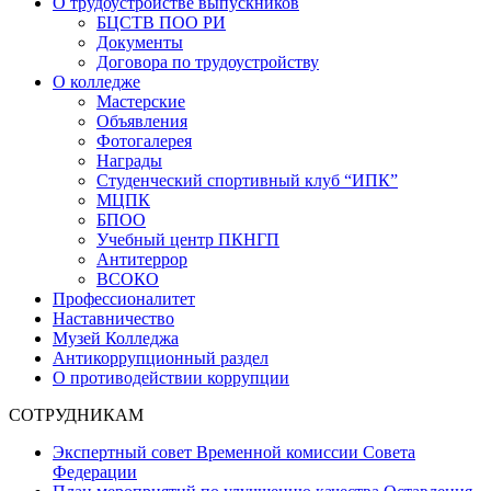
О трудоустройстве выпускников
БЦСТВ ПОО РИ
Документы
Договора по трудоустройству
О колледже
Мастерские
Объявления
Фотогалерея
Награды
Студенческий спортивный клуб “ИПК”
МЦПК
БПОО
Учебный центр ПКНГП
Антитеррор
ВСОКО
Профессионалитет
Наставничество
Музей Колледжа
Антикоррупционный раздел
О противодействии коррупции
СОТРУДНИКАМ
Экспертный совет Временной комиссии Совета
Федерации