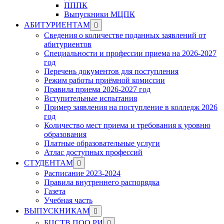
ПППК
Выпускники МЦПК
Show
АБИТУРИЕНТАМ
sub
Сведения о количестве поданных заявлений от
menu
абитуриентов
Специальности и профессии приема на 2026-2027
год
Перечень документов для поступления
Режим работы приёмной комиссии
Правила приема 2026-2027 год
Вступительные испытания
Пример заявления на поступление в колледж 2026
год
Количество мест приема и требования к уровню
образования
Платные образовательные услуги
Атлас доступных профессий
Show
СТУДЕНТАМ
sub
Расписание 2023-2024
menu
Правила внутреннего распорядка
Газета
Учебная часть
Show
ВЫПУСКНИКАМ
sub
Show
БЦСТВ ПОО РИ