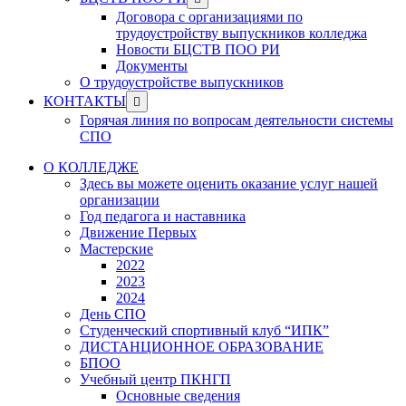
menu
sub
Договора с организациями по
menu
трудоустройству выпускников колледжа
Новости БЦСТВ ПОО РИ
Документы
О трудоустройстве выпускников
Show
КОНТАКТЫ
sub
Горячая линия по вопросам деятельности системы
menu
СПО
О КОЛЛЕДЖЕ
Здесь вы можете оценить оказание услуг нашей
организации
Год педагога и наставника
Движение Первых
Мастерские
2022
2023
2024
День СПО
Студенческий спортивный клуб “ИПК”
ДИСТАНЦИОННОЕ ОБРАЗОВАНИЕ
БПОО
Учебный центр ПКНГП
Основные сведения