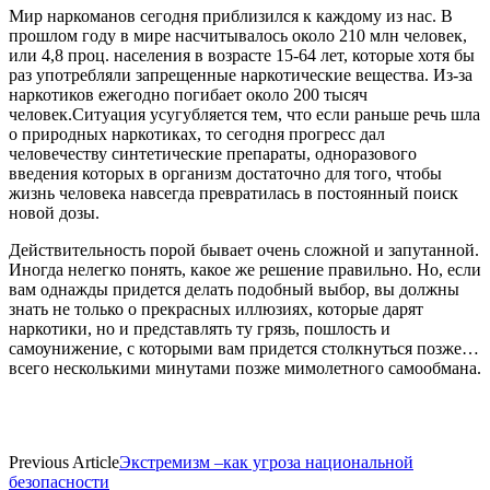
Мир наркоманов сегодня приблизился к каждому из нас. В
прошлом году в мире насчитывалось около 210 млн человек,
или 4,8 проц. населения в возрасте 15-64 лет, которые хотя бы
раз употребляли запрещенные наркотические вещества. Из-за
наркотиков ежегодно погибает около 200 тысяч
человек.Ситуация усугубляется тем, что если раньше речь шла
о природных наркотиках, то сегодня прогресс дал
человечеству синтетические препараты, одноразового
введения которых в организм достаточно для того, чтобы
жизнь человека навсегда превратилась в постоянный поиск
новой дозы.
Действительность порой бывает очень сложной и запутанной.
Иногда нелегко понять, какое же решение правильно. Но, если
вам однажды придется делать подобный выбор, вы должны
знать не только о прекрасных иллюзиях, которые дарят
наркотики, но и представлять ту грязь, пошлость и
самоунижение, с которыми вам придется столкнуться позже…
всего несколькими минутами позже мимолетного самообмана.
Previous Article
Экстремизм –как угроза национальной
безопасности