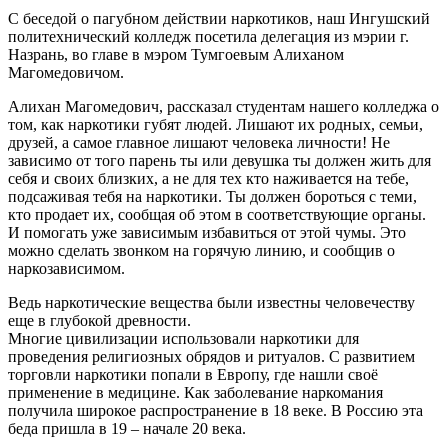
С беседой о пагубном действии наркотиков, наш Ингушский
политехнический колледж посетила делегация из мэрии г.
Назрань, во главе в мэром Тумгоевым Алиханом
Магомедовичом.
Алихан Магомедович, рассказал студентам нашего колледжа о
том, как наркотики губят людей. Лишают их родных, семьи,
друзей, а самое главное лишают человека личности! Не
зависимо от того парень ты или девушка ты должен жить для
себя и своих близких, а не для тех кто наживается на тебе,
подсаживая тебя на наркотики. Ты должен бороться с теми,
кто продает их, сообщая об этом в соответствующие органы.
И помогать уже зависимым избавиться от этой чумы. Это
можно сделать звонком на горячую линию, и сообщив о
наркозависимом.
Ведь наркотические вещества были известны человечеству
еще в глубокой древности.
Многие цивилизации использовали наркотики для
проведения религиозных обрядов и ритуалов. С развитием
торговли наркотики попали в Европу, где нашли своё
применение в медицине. Как заболевание наркомания
получила широкое распространение в 18 веке. В Россию эта
беда пришла в 19 – начале 20 века.