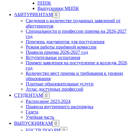
ПППК
Выпускники МЦПК
Show
АБИТУРИЕНТАМ
sub
Сведения о количестве поданных заявлений от
menu
абитуриентов
Специальности и профессии приема на 2026-2027
год
Перечень документов для поступления
Режим работы приёмной комиссии
Правила приема 2026-2027 год
Вступительные испытания
Пример заявления на поступление в колледж 2026
год
Количество мест приема и требования к уровню
образования
Платные образовательные услуги
Атлас доступных профессий
Show
СТУДЕНТАМ
sub
Расписание 2023-2024
menu
Правила внутреннего распорядка
Газета
Учебная часть
Show
ВЫПУСКНИКАМ
sub
Show
БЦСТВ ПОО РИ