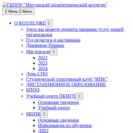
Skip
to
Menu
Menu
content
Show
О КОЛЛЕДЖЕ
sub
Здесь вы можете оценить оказание услуг нашей
menu
организации
Год педагога и наставника
Движение Первых
Show
Мастерские
sub
2022
menu
2023
2024
День СПО
Студенческий спортивный клуб “ИПК”
ДИСТАНЦИОННОЕ ОБРАЗОВАНИЕ
БПОО
Show
Учебный центр ПКНГП
sub
Основные сведения
menu
Учебный центр
Show
МЦПК
sub
Основные сведения
menu
Информация по обучению
ДПО