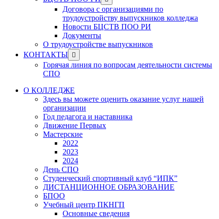
menu
sub
Договора с организациями по
menu
трудоустройству выпускников колледжа
Новости БЦСТВ ПОО РИ
Документы
О трудоустройстве выпускников
Show
КОНТАКТЫ
sub
Горячая линия по вопросам деятельности системы
menu
СПО
О КОЛЛЕДЖЕ
Здесь вы можете оценить оказание услуг нашей
организации
Год педагога и наставника
Движение Первых
Мастерские
2022
2023
2024
День СПО
Студенческий спортивный клуб “ИПК”
ДИСТАНЦИОННОЕ ОБРАЗОВАНИЕ
БПОО
Учебный центр ПКНГП
Основные сведения