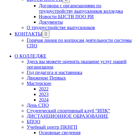
menu
sub
Договора с организациями по
menu
трудоустройству выпускников колледжа
Новости БЦСТВ ПОО РИ
Документы
О трудоустройстве выпускников
Show
КОНТАКТЫ
sub
Горячая линия по вопросам деятельности системы
menu
СПО
О КОЛЛЕДЖЕ
Здесь вы можете оценить оказание услуг нашей
организации
Год педагога и наставника
Движение Первых
Мастерские
2022
2023
2024
День СПО
Студенческий спортивный клуб “ИПК”
ДИСТАНЦИОННОЕ ОБРАЗОВАНИЕ
БПОО
Учебный центр ПКНГП
Основные сведения