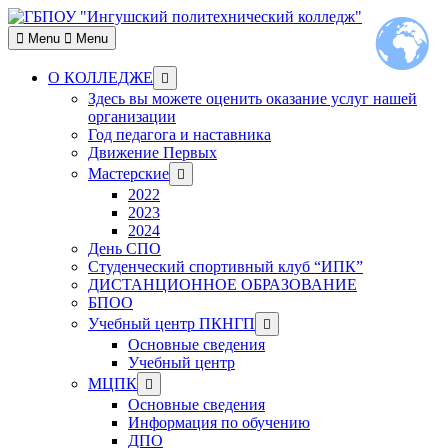
Skip
to
Menu
Menu
content
Show
О КОЛЛЕДЖЕ
sub
Здесь вы можете оценить оказание услуг нашей
menu
организации
Год педагога и наставника
Движение Первых
Show
Мастерские
sub
2022
menu
2023
2024
День СПО
Студенческий спортивный клуб “ИПК”
ДИСТАНЦИОННОЕ ОБРАЗОВАНИЕ
БПОО
Show
Учебный центр ПКНГП
sub
Основные сведения
menu
Учебный центр
Show
МЦПК
sub
Основные сведения
menu
Информация по обучению
ДПО