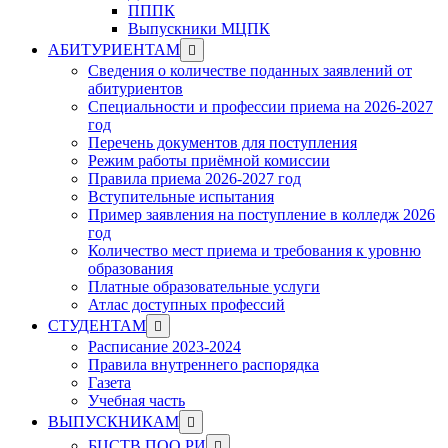
ПППК
Выпускники МЦПК
Show
АБИТУРИЕНТАМ
sub
Сведения о количестве поданных заявлений от
menu
абитуриентов
Специальности и профессии приема на 2026-2027
год
Перечень документов для поступления
Режим работы приёмной комиссии
Правила приема 2026-2027 год
Вступительные испытания
Пример заявления на поступление в колледж 2026
год
Количество мест приема и требования к уровню
образования
Платные образовательные услуги
Атлас доступных профессий
Show
СТУДЕНТАМ
sub
Расписание 2023-2024
menu
Правила внутреннего распорядка
Газета
Учебная часть
Show
ВЫПУСКНИКАМ
sub
Show
БЦСТВ ПОО РИ