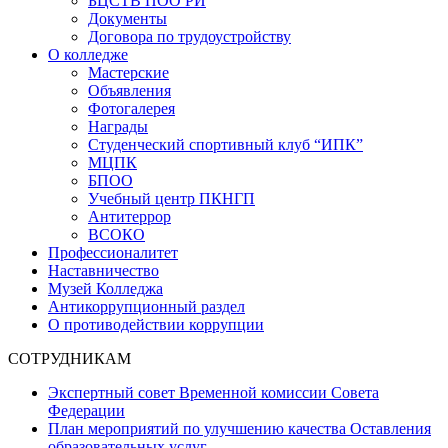
БЦСТВ ПОО РИ
Документы
Договора по трудоустройству
О колледже
Мастерские
Объявления
Фотогалерея
Награды
Студенческий спортивный клуб “ИПК”
МЦПК
БПОО
Учебный центр ПКНГП
Антитеррор
ВСОКО
Профессионалитет
Наставничество
Музей Колледжа
Антикоррупционный раздел
О противодействии коррупции
СОТРУДНИКАМ
Экспертный совет Временной комиссии Совета
Федерации
План мероприятий по улучшению качества Оставления
образовательных услуг