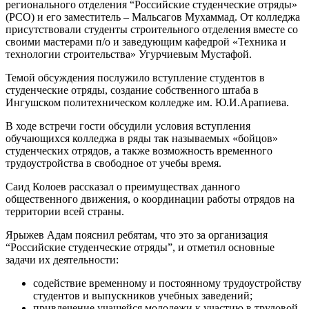
регионального отделения “Российские студенческие отряды»
(РСО) и его заместитель – Мальсагов Мухаммад. От колледжа
присутствовали студенты строительного отделения вместе со
своими мастерами п/о и заведующим кафедрой «Техника и
технологии строительства» Угурчиевым Мустафой.
Темой обсуждения послужило вступление студентов в
студенческие отряды, создание собственного штаба в
Ингушском политехническом колледже им. Ю.И.Арапиева.
В ходе встречи гости обсудили условия вступления
обучающихся колледжа в ряды так называемых «бойцов»
студенческих отрядов, а также возможность временного
трудоустройства в свободное от учебы время.
Саид Колоев рассказал о преимуществах данного
общественного движения, о координации работы отрядов на
территории всей страны.
Ярыжев Адам пояснил ребятам, что это за организация
“Российские студенческие отряды”, и отметил основные
задачи их деятельности:
содействие временному и постоянному трудоустройству
студентов и выпускников учебных заведений;
привлечение учащейся молодежи к участию в трудовой