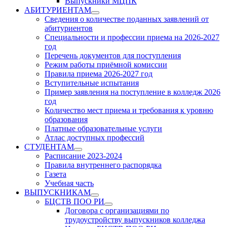
Выпускники МЦПК
АБИТУРИЕНТАМ
Show
Сведения о количестве поданных заявлений от
sub
абитуриентов
menu
Специальности и профессии приема на 2026-2027
год
Перечень документов для поступления
Режим работы приёмной комиссии
Правила приема 2026-2027 год
Вступительные испытания
Пример заявления на поступление в колледж 2026
год
Количество мест приема и требования к уровню
образования
Платные образовательные услуги
Атлас доступных профессий
СТУДЕНТАМ
Show
Расписание 2023-2024
sub
Правила внутреннего распорядка
menu
Газета
Учебная часть
ВЫПУСКНИКАМ
Show
БЦСТВ ПОО РИ
sub
Show
Договора с организациями по
menu
sub
трудоустройству выпускников колледжа
menu