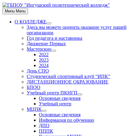
Skip
to
Menu
Menu
content
О КОЛЛЕДЖЕ
Show
Здесь вы можете оценить оказание услуг нашей
sub
организации
menu
Год педагога и наставника
Движение Первых
Мастерские
Show
2022
sub
2023
menu
2024
День СПО
Студенческий спортивный клуб “ИПК”
ДИСТАНЦИОННОЕ ОБРАЗОВАНИЕ
БПОО
Учебный центр ПКНГП
Show
Основные сведения
sub
Учебный центр
menu
МЦПК
Show
Основные сведения
sub
Информация по обучению
menu
ДПО
ПППК