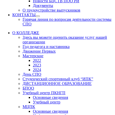
Новости БЦСТВ ПОО РИ
Документы
О трудоустройстве выпускников
КОНТАКТЫ
Show
Горячая линия по вопросам деятельности системы
sub
СПО
menu
О КОЛЛЕДЖЕ
Здесь вы можете оценить оказание услуг нашей
организации
Год педагога и наставника
Движение Первых
Мастерские
2022
2023
2024
День СПО
Студенческий спортивный клуб “ИПК”
ДИСТАНЦИОННОЕ ОБРАЗОВАНИЕ
БПОО
Учебный центр ПКНГП
Основные сведения
Учебный центр
МЦПК
Основные сведения