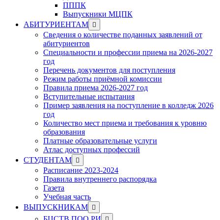
ПППК
Выпускники МЦПК
Show
АБИТУРИЕНТАМ
sub
Сведения о количестве поданных заявлений от
menu
абитуриентов
Специальности и профессии приема на 2026-2027
год
Перечень документов для поступления
Режим работы приёмной комиссии
Правила приема 2026-2027 год
Вступительные испытания
Пример заявления на поступление в колледж 2026
год
Количество мест приема и требования к уровню
образования
Платные образовательные услуги
Атлас доступных профессий
Show
СТУДЕНТАМ
sub
Расписание 2023-2024
menu
Правила внутреннего распорядка
Газета
Учебная часть
Show
ВЫПУСКНИКАМ
sub
Show
БЦСТВ ПОО РИ