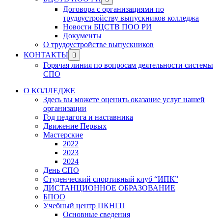
menu
sub
Договора с организациями по
menu
трудоустройству выпускников колледжа
Новости БЦСТВ ПОО РИ
Документы
О трудоустройстве выпускников
Show
КОНТАКТЫ
sub
Горячая линия по вопросам деятельности системы
menu
СПО
О КОЛЛЕДЖЕ
Здесь вы можете оценить оказание услуг нашей
организации
Год педагога и наставника
Движение Первых
Мастерские
2022
2023
2024
День СПО
Студенческий спортивный клуб “ИПК”
ДИСТАНЦИОННОЕ ОБРАЗОВАНИЕ
БПОО
Учебный центр ПКНГП
Основные сведения