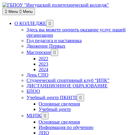
Skip
to
Menu
Menu
content
Show
О КОЛЛЕДЖЕ
sub
Здесь вы можете оценить оказание услуг нашей
menu
организации
Год педагога и наставника
Движение Первых
Show
Мастерские
sub
2022
menu
2023
2024
День СПО
Студенческий спортивный клуб “ИПК”
ДИСТАНЦИОННОЕ ОБРАЗОВАНИЕ
БПОО
Show
Учебный центр ПКНГП
sub
Основные сведения
menu
Учебный центр
Show
МЦПК
sub
Основные сведения
menu
Информация по обучению
ДПО