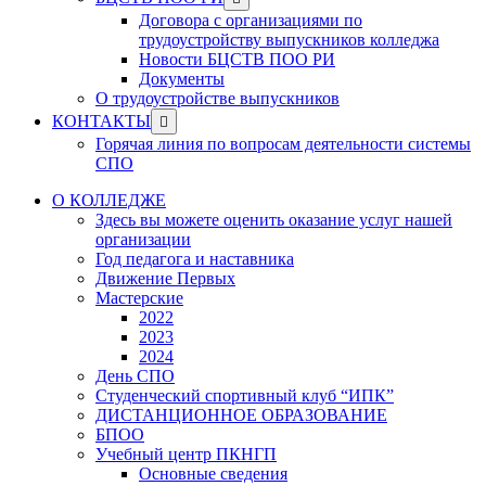
menu
sub
Договора с организациями по
menu
трудоустройству выпускников колледжа
Новости БЦСТВ ПОО РИ
Документы
О трудоустройстве выпускников
Show
КОНТАКТЫ
sub
Горячая линия по вопросам деятельности системы
menu
СПО
О КОЛЛЕДЖЕ
Здесь вы можете оценить оказание услуг нашей
организации
Год педагога и наставника
Движение Первых
Мастерские
2022
2023
2024
День СПО
Студенческий спортивный клуб “ИПК”
ДИСТАНЦИОННОЕ ОБРАЗОВАНИЕ
БПОО
Учебный центр ПКНГП
Основные сведения