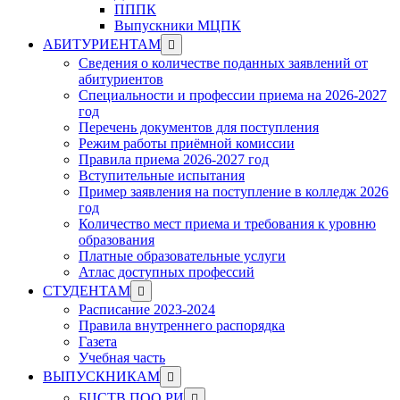
ПППК
Выпускники МЦПК
Show
АБИТУРИЕНТАМ
sub
Сведения о количестве поданных заявлений от
menu
абитуриентов
Специальности и профессии приема на 2026-2027
год
Перечень документов для поступления
Режим работы приёмной комиссии
Правила приема 2026-2027 год
Вступительные испытания
Пример заявления на поступление в колледж 2026
год
Количество мест приема и требования к уровню
образования
Платные образовательные услуги
Атлас доступных профессий
Show
СТУДЕНТАМ
sub
Расписание 2023-2024
menu
Правила внутреннего распорядка
Газета
Учебная часть
Show
ВЫПУСКНИКАМ
sub
Show
БЦСТВ ПОО РИ