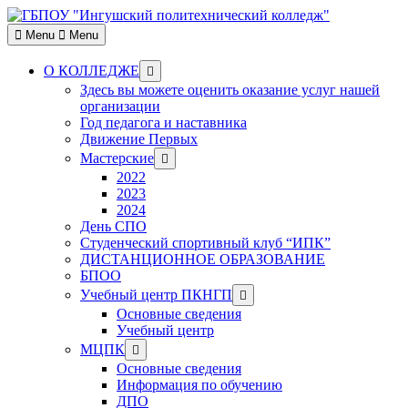
Skip
to
Menu
Menu
content
Show
О КОЛЛЕДЖЕ
sub
Здесь вы можете оценить оказание услуг нашей
menu
организации
Год педагога и наставника
Движение Первых
Show
Мастерские
sub
2022
menu
2023
2024
День СПО
Студенческий спортивный клуб “ИПК”
ДИСТАНЦИОННОЕ ОБРАЗОВАНИЕ
БПОО
Show
Учебный центр ПКНГП
sub
Основные сведения
menu
Учебный центр
Show
МЦПК
sub
Основные сведения
menu
Информация по обучению
ДПО