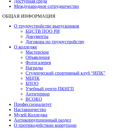
Доступная среда
Международное сотрудничество
ОБЩАЯ ИНФОРМАЦИЯ
О трудоустройстве выпускников
БЦСТВ ПОО РИ
Документы
Договора по трудоустройству
О колледже
Мастерские
Объявления
Фотогалерея
Награды
Студенческий спортивный клуб “ИПК”
МЦПК
БПОО
Учебный центр ПКНГП
Антитеррор
ВСОКО
Профессионалитет
Наставничество
Музей Колледжа
Антикоррупционный раздел
О противодействии коррупции