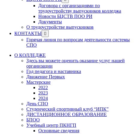
menu
sub
Договора с организациями по
menu
трудоустройству выпускников колледжа
Новости БЦСТВ ПОО РИ
Документы
О трудоустройстве выпускников
Show
КОНТАКТЫ
sub
Горячая линия по вопросам деятельности системы
menu
СПО
О КОЛЛЕДЖЕ
Здесь вы можете оценить оказание услуг нашей
организации
Год педагога и наставника
Движение Первых
Мастерские
2022
2023
2024
День СПО
Студенческий спортивный клуб “ИПК”
ДИСТАНЦИОННОЕ ОБРАЗОВАНИЕ
БПОО
Учебный центр ПКНГП
Основные сведения