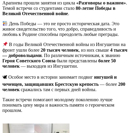
Арапиева прошли занятия из цикла
«Разговоры о важном»
.
Темой встречи со студентами стало
80-летие Победы в
Великой Отечественной войне
.
День Победы — это не просто историческая дата. Это
живое свидетельство того, что добро, справедливость и
любовь к Родине способны преодолеть любые преграды.
В годы Великой Отечественной войны из Ингушетии на
фронт ушли более
20 тысяч человек
, из них свыше
4 тысяч
— добровольцами
. По различным источникам, к званию
Героя Советского Союза
были представлены
более 50
человек
— выходцев из Ингушетии.
🕊 Особое место в истории занимает подвиг
ингушей и
чеченцев, защищавших Брестскую крепость
— более
200
человек
сражались там с первых дней войны.
Такие встречи помогают молодому поколению лучше
понимать цену мира и важность памяти о героическом
прошлом.