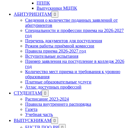
ПППК
Выпускники МЦПК
Show
АБИТУРИЕНТАМ
sub
Сведения о количестве поданных заявлений от
menu
абитуриентов
Специальности и профессии приема на 2026-2027
год
Перечень документов для поступления
Режим работы приёмной комиссии
Правила приема 2026-2027 год
Вступительные испытания
Пример заявления на поступление в колледж 2026
год
Количество мест приема и требования к уровню
образования
Платные образовательные услуги
Атлас доступных профессий
Show
СТУДЕНТАМ
sub
Расписание 2023-2024
menu
Правила внутреннего распорядка
Газета
Учебная часть
Show
ВЫПУСКНИКАМ
sub
Show
БЦСТВ ПОО РИ