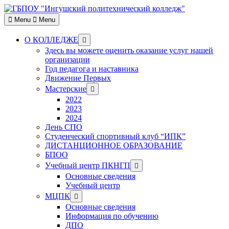
Skip
to
Menu
Menu
content
Show
О КОЛЛЕДЖЕ
sub
Здесь вы можете оценить оказание услуг нашей
menu
организации
Год педагога и наставника
Движение Первых
Show
Мастерские
sub
2022
menu
2023
2024
День СПО
Студенческий спортивный клуб “ИПК”
ДИСТАНЦИОННОЕ ОБРАЗОВАНИЕ
БПОО
Show
Учебный центр ПКНГП
sub
Основные сведения
menu
Учебный центр
Show
МЦПК
sub
Основные сведения
menu
Информация по обучению
ДПО