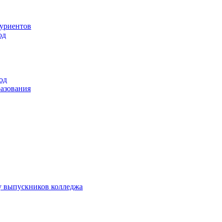
туриентов
од
од
разования
у выпускников колледжа