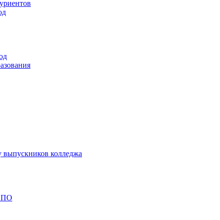
туриентов
од
од
разования
у выпускников колледжа
 СПО