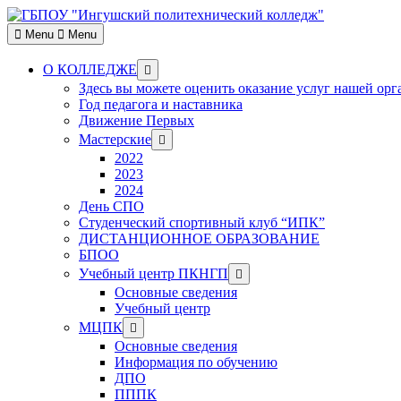
Skip
to
Menu
Menu
content
Show
О КОЛЛЕДЖЕ
sub
Здесь вы можете оценить оказание услуг нашей ор
menu
Год педагога и наставника
Движение Первых
Show
Мастерские
sub
2022
menu
2023
2024
День СПО
Студенческий спортивный клуб “ИПК”
ДИСТАНЦИОННОЕ ОБРАЗОВАНИЕ
БПОО
Show
Учебный центр ПКНГП
sub
Основные сведения
menu
Учебный центр
Show
МЦПК
sub
Основные сведения
menu
Информация по обучению
ДПО
ПППК