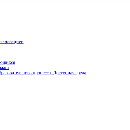
рганизацией
ающихся
ржки
разовательного процесса. Доступная среда