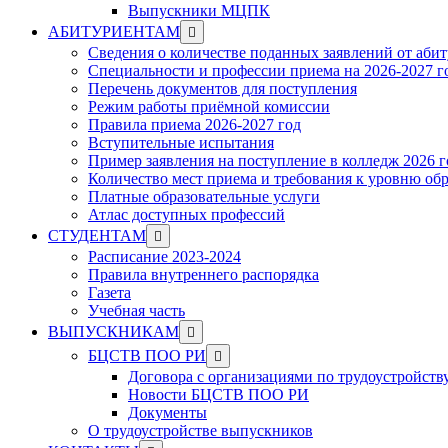
Выпускники МЦПК
Show
АБИТУРИЕНТАМ
sub
Сведения о количестве поданных заявлений от аби
menu
Специальности и профессии приема на 2026-2027 г
Перечень документов для поступления
Режим работы приёмной комиссии
Правила приема 2026-2027 год
Вступительные испытания
Пример заявления на поступление в колледж 2026 г
Количество мест приема и требования к уровню об
Платные образовательные услуги
Атлас доступных профессий
Show
СТУДЕНТАМ
sub
Расписание 2023-2024
menu
Правила внутреннего распорядка
Газета
Учебная часть
Show
ВЫПУСКНИКАМ
sub
Show
БЦСТВ ПОО РИ
menu
sub
Договора с организациями по трудоустройств
menu
Новости БЦСТВ ПОО РИ
Документы
О трудоустройстве выпускников