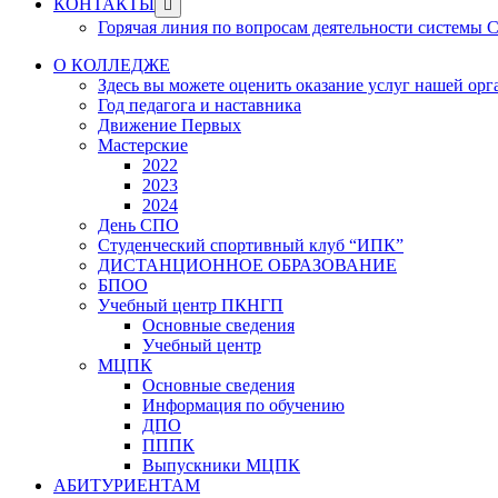
Show
КОНТАКТЫ
sub
Горячая линия по вопросам деятельности системы
menu
О КОЛЛЕДЖЕ
Здесь вы можете оценить оказание услуг нашей ор
Год педагога и наставника
Движение Первых
Мастерские
2022
2023
2024
День СПО
Студенческий спортивный клуб “ИПК”
ДИСТАНЦИОННОЕ ОБРАЗОВАНИЕ
БПОО
Учебный центр ПКНГП
Основные сведения
Учебный центр
МЦПК
Основные сведения
Информация по обучению
ДПО
ПППК
Выпускники МЦПК
АБИТУРИЕНТАМ