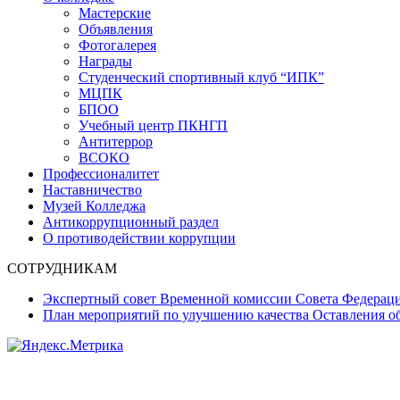
Мастерские
Объявления
Фотогалерея
Награды
Студенческий спортивный клуб “ИПК”
МЦПК
БПОО
Учебный центр ПКНГП
Антитеррор
ВСОКО
Профессионалитет
Наставничество
Музей Колледжа
Антикоррупционный раздел
О противодействии коррупции
СОТРУДНИКАМ
Экспертный совет Временной комиссии Совета Федерац
План мероприятий по улучшению качества Оставления об