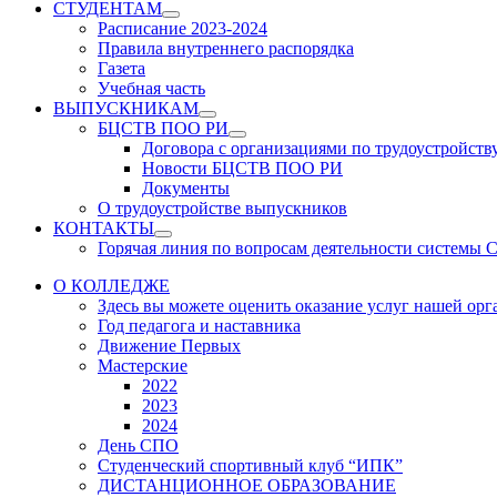
СТУДЕНТАМ
Show
Расписание 2023-2024
sub
Правила внутреннего распорядка
menu
Газета
Учебная часть
ВЫПУСКНИКАМ
Show
БЦСТВ ПОО РИ
sub
Show
Договора с организациями по трудоустройств
menu
sub
Новости БЦСТВ ПОО РИ
menu
Документы
О трудоустройстве выпускников
КОНТАКТЫ
Show
Горячая линия по вопросам деятельности системы
sub
menu
О КОЛЛЕДЖЕ
Здесь вы можете оценить оказание услуг нашей ор
Год педагога и наставника
Движение Первых
Мастерские
2022
2023
2024
День СПО
Студенческий спортивный клуб “ИПК”
ДИСТАНЦИОННОЕ ОБРАЗОВАНИЕ