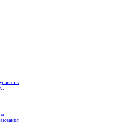
туриентов
од
од
разования