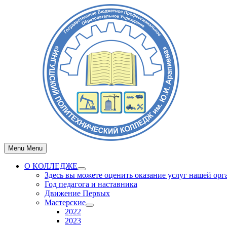
Skip
to
content
Menu
Menu
О КОЛЛЕДЖЕ
Show
Здесь вы можете оценить оказание услуг нашей ор
sub
Год педагога и наставника
menu
Движение Первых
Мастерские
Show
2022
sub
2023
menu