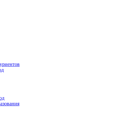
туриентов
од
од
разования