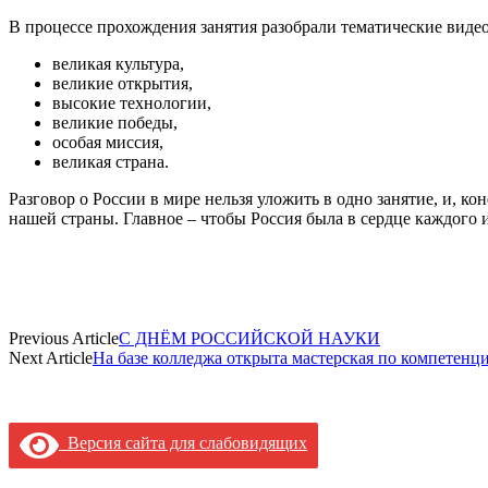
В процессе прохождения занятия разобрали тематические вид
великая культура,
великие открытия,
высокие технологии,
великие победы,
особая миссия,
великая страна.
Разговор о России в мире нельзя уложить в одно занятие, и, к
нашей страны. Главное – чтобы Россия была в сердце каждого и
Previous Article
С ДНЁМ РОССИЙСКОЙ НАУКИ
Next Article
На базе колледжа открыта мастерская по компетенц
Версия сайта для слабовидящих