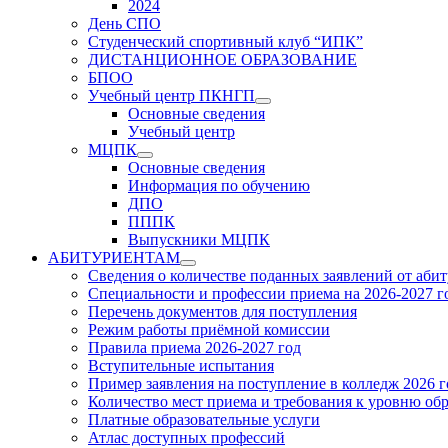
2024
День СПО
Студенческий спортивный клуб “ИПК”
ДИСТАНЦИОННОЕ ОБРАЗОВАНИЕ
БПОО
Учебный центр ПКНГП
Show
Основные сведения
sub
Учебный центр
menu
МЦПК
Show
Основные сведения
sub
Информация по обучению
menu
ДПО
ПППК
Выпускники МЦПК
АБИТУРИЕНТАМ
Show
Сведения о количестве поданных заявлений от аби
sub
Специальности и профессии приема на 2026-2027 г
menu
Перечень документов для поступления
Режим работы приёмной комиссии
Правила приема 2026-2027 год
Вступительные испытания
Пример заявления на поступление в колледж 2026 г
Количество мест приема и требования к уровню об
Платные образовательные услуги
Атлас доступных профессий