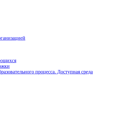
рганизацией
ающихся
ржки
разовательного процесса. Доступная среда