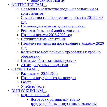
Выпускники МЦПК
АБИТУРИЕНТАМ
Show
Сведения о количестве поданных заявлений от
sub
абитуриентов
menu
Специальности и профессии приема на 2026-2027
год
Перечень документов для поступления
Режим работы приёмной комиссии
Правила приема 2026-2027 год
Вступительные испытания
Пример заявления на поступление в колледж 2026
год
Количество мест приема и требования к уровню
образования
Платные образовательные услуги
Атлас доступных профессий
СТУДЕНТАМ
Show
Расписание 2023-2024
sub
Правила внутреннего распорядка
menu
Газета
Учебная часть
ВЫПУСКНИКАМ
Show
БЦСТВ ПОО РИ
sub
Show
Договора с организациями по
menu
sub
трудоустройству выпускников колледжа
menu