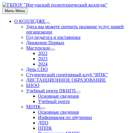
Skip
to
Menu
Menu
content
О КОЛЛЕДЖЕ
Show
Здесь вы можете оценить оказание услуг нашей
sub
организации
menu
Год педагога и наставника
Движение Первых
Мастерские
Show
2022
sub
2023
menu
2024
День СПО
Студенческий спортивный клуб “ИПК”
ДИСТАНЦИОННОЕ ОБРАЗОВАНИЕ
БПОО
Учебный центр ПКНГП
Show
Основные сведения
sub
Учебный центр
menu
МЦПК
Show
Основные сведения
sub
Информация по обучению
menu
ДПО
ПППК