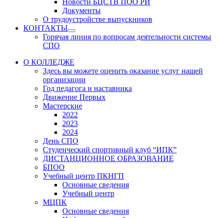
Новости БЦСТВ ПОО РИ
Документы
О трудоустройстве выпускников
КОНТАКТЫ
Show
Горячая линия по вопросам деятельности системы
sub
СПО
menu
О КОЛЛЕДЖЕ
Здесь вы можете оценить оказание услуг нашей
организации
Год педагога и наставника
Движение Первых
Мастерские
2022
2023
2024
День СПО
Студенческий спортивный клуб “ИПК”
ДИСТАНЦИОННОЕ ОБРАЗОВАНИЕ
БПОО
Учебный центр ПКНГП
Основные сведения
Учебный центр
МЦПК
Основные сведения