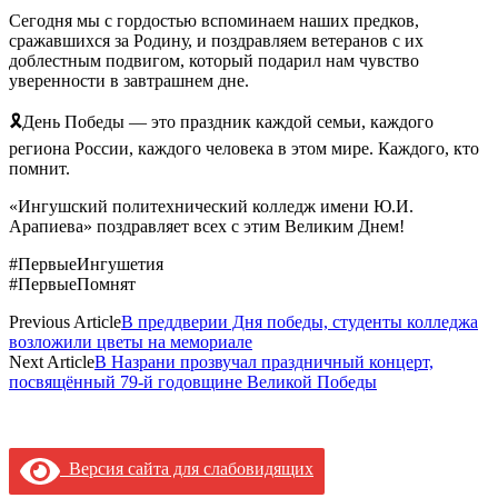
Сегодня мы с гордостью вспоминаем наших предков,
сражавшихся за Родину, и поздравляем ветеранов с их
доблестным подвигом, который подарил нам чувство
уверенности в завтрашнем дне.
🎗День Победы — это праздник каждой семьи, каждого
региона России, каждого человека в этом мире. Каждого, кто
помнит.
«Ингушский политехнический колледж имени Ю.И.
Арапиева» поздравляет всех с этим Великим Днем!
#ПервыеИнгушетия
#ПервыеПомнят
Previous Article
В преддверии Дня победы, студенты колледжа
возложили цветы на мемориале
Next Article
В Назрани прозвучал праздничный концерт,
посвящённый 79-й годовщине Великой Победы
Версия сайта для слабовидящих