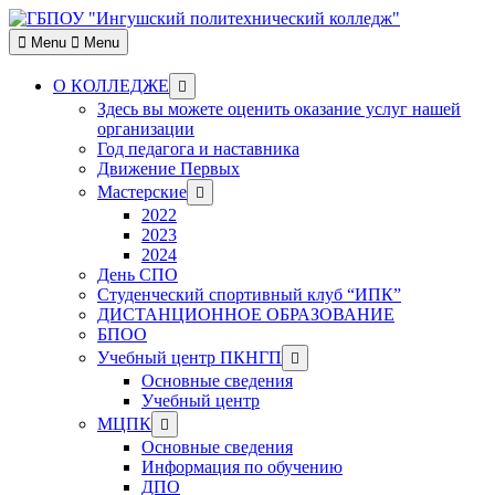
Skip
to
Menu
Menu
content
Show
О КОЛЛЕДЖЕ
sub
Здесь вы можете оценить оказание услуг нашей
menu
организации
Год педагога и наставника
Движение Первых
Show
Мастерские
sub
2022
menu
2023
2024
День СПО
Студенческий спортивный клуб “ИПК”
ДИСТАНЦИОННОЕ ОБРАЗОВАНИЕ
БПОО
Show
Учебный центр ПКНГП
sub
Основные сведения
menu
Учебный центр
Show
МЦПК
sub
Основные сведения
menu
Информация по обучению
ДПО