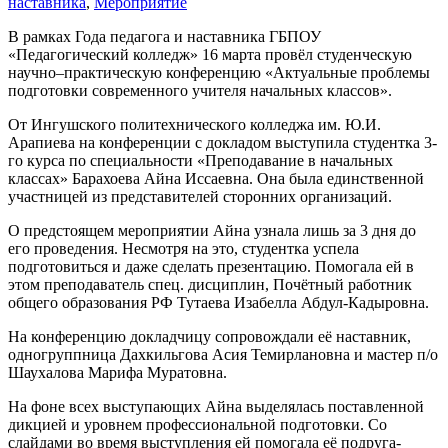
наставника
,
Мероприятие
В рамках Года педагога и наставника ГБПОУ
«Педагогический колледж» 16 марта провёл студенческую
научно–практическую конференцию «Актуальные проблемы
подготовки современного учителя начальных классов».
От Ингушского политехнического колледжа им. Ю.И.
Арапиева на конференции с докладом выступила студентка 3-
го курса по специальности «Преподавание в начальных
классах» Барахоева Айна Иссаевна. Она была единственной
участницей из представителей сторонних организаций.
О предстоящем мероприятии Айна узнала лишь за 3 дня до
его проведения. Несмотря на это, студентка успела
подготовиться и даже сделать презентацию. Помогала ей в
этом преподаватель спец. дисциплин, Почётный работник
общего образования РФ Тутаева Изабелла Абдул-Кадыровна.
На конференцию докладчицу сопровождали её наставник,
одногруппница Дахкильгова Асия Темирлановна и мастер п/о
Шаухалова Марифа Муратовна.
На фоне всех выступающих Айна выделялась поставленной
дикцией и уровнем профессиональной подготовки. Со
слайдами во время выступления ей помогала её подруга-