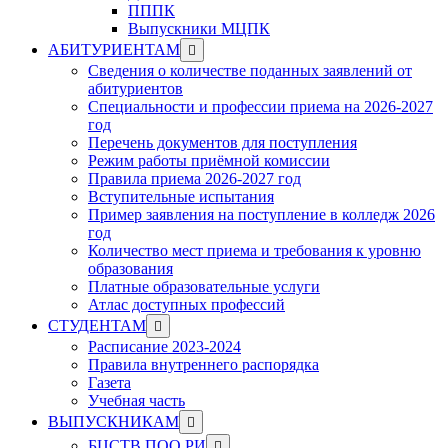
ПППК
Выпускники МЦПК
Show
АБИТУРИЕНТАМ
sub
Сведения о количестве поданных заявлений от
menu
абитуриентов
Специальности и профессии приема на 2026-2027
год
Перечень документов для поступления
Режим работы приёмной комиссии
Правила приема 2026-2027 год
Вступительные испытания
Пример заявления на поступление в колледж 2026
год
Количество мест приема и требования к уровню
образования
Платные образовательные услуги
Атлас доступных профессий
Show
СТУДЕНТАМ
sub
Расписание 2023-2024
menu
Правила внутреннего распорядка
Газета
Учебная часть
Show
ВЫПУСКНИКАМ
sub
Show
БЦСТВ ПОО РИ