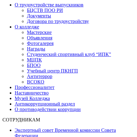
О трудоустройстве выпускников
БЦСТВ ПОО РИ
Документы
Договора по трудоустройству
О колледже
Мастерские
Объявления
Фотогалерея
Награды
Студенческий спортивный клуб “ИПК”
МЦПК
БПОО
Учебный центр ПКНГП
Антитеррор
ВСОКО
Профессионалитет
Наставничество
Музей Колледжа
Антикоррупционный раздел
О противодействии коррупции
СОТРУДНИКАМ
Экспертный совет Временной комиссии Совета
Федерации