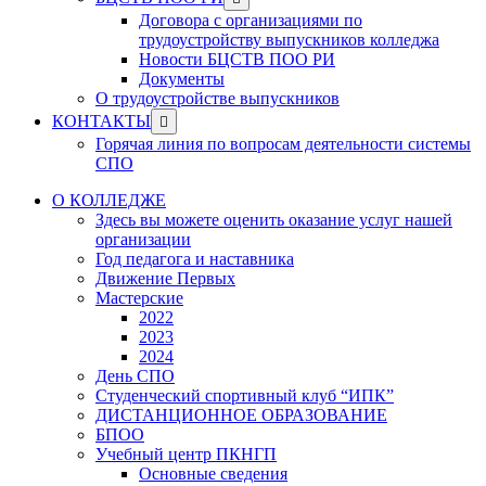
menu
sub
Договора с организациями по
menu
трудоустройству выпускников колледжа
Новости БЦСТВ ПОО РИ
Документы
О трудоустройстве выпускников
Show
КОНТАКТЫ
sub
Горячая линия по вопросам деятельности системы
menu
СПО
О КОЛЛЕДЖЕ
Здесь вы можете оценить оказание услуг нашей
организации
Год педагога и наставника
Движение Первых
Мастерские
2022
2023
2024
День СПО
Студенческий спортивный клуб “ИПК”
ДИСТАНЦИОННОЕ ОБРАЗОВАНИЕ
БПОО
Учебный центр ПКНГП
Основные сведения