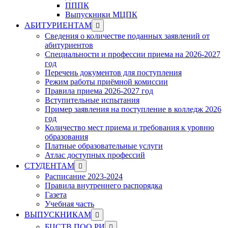
ПППК
Выпускники МЦПК
Show
АБИТУРИЕНТАМ
sub
Сведения о количестве поданных заявлений от
menu
абитуриентов
Специальности и профессии приема на 2026-2027
год
Перечень документов для поступления
Режим работы приёмной комиссии
Правила приема 2026-2027 год
Вступительные испытания
Пример заявления на поступление в колледж 2026
год
Количество мест приема и требования к уровню
образования
Платные образовательные услуги
Атлас доступных профессий
Show
СТУДЕНТАМ
sub
Расписание 2023-2024
menu
Правила внутреннего распорядка
Газета
Учебная часть
Show
ВЫПУСКНИКАМ
sub
Show
БЦСТВ ПОО РИ