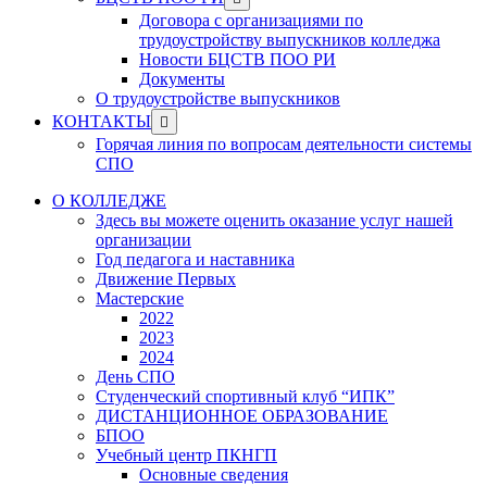
menu
sub
Договора с организациями по
menu
трудоустройству выпускников колледжа
Новости БЦСТВ ПОО РИ
Документы
О трудоустройстве выпускников
Show
КОНТАКТЫ
sub
Горячая линия по вопросам деятельности системы
menu
СПО
О КОЛЛЕДЖЕ
Здесь вы можете оценить оказание услуг нашей
организации
Год педагога и наставника
Движение Первых
Мастерские
2022
2023
2024
День СПО
Студенческий спортивный клуб “ИПК”
ДИСТАНЦИОННОЕ ОБРАЗОВАНИЕ
БПОО
Учебный центр ПКНГП
Основные сведения