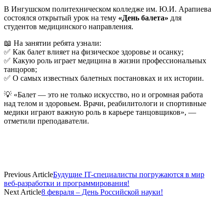
В Ингушском политехническом колледже им. Ю.И. Арапиева
состоялся открытый урок на тему
«День балета»
для
студентов медицинского направления.
📖 На занятии ребята узнали:
✅ Как балет влияет на физическое здоровье и осанку;
✅ Какую роль играет медицина в жизни профессиональных
танцоров;
✅ О самых известных балетных постановках и их истории.
💡 «Балет — это не только искусство, но и огромная работа
над телом и здоровьем. Врачи, реабилитологи и спортивные
медики играют важную роль в карьере танцовщиков», —
отметили преподаватели.
Previous Article
Будущие IT-специалисты погружаются в мир
веб-разработки и программирования!
Next Article
8 февраля – День Российской науки!