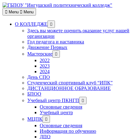
Skip
to
Menu
Menu
content
Show
О КОЛЛЕДЖЕ
sub
Здесь вы можете оценить оказание услуг нашей
menu
организации
Год педагога и наставника
Движение Первых
Show
Мастерские
sub
2022
menu
2023
2024
День СПО
Студенческий спортивный клуб “ИПК”
ДИСТАНЦИОННОЕ ОБРАЗОВАНИЕ
БПОО
Show
Учебный центр ПКНГП
sub
Основные сведения
menu
Учебный центр
Show
МЦПК
sub
Основные сведения
menu
Информация по обучению
ДПО