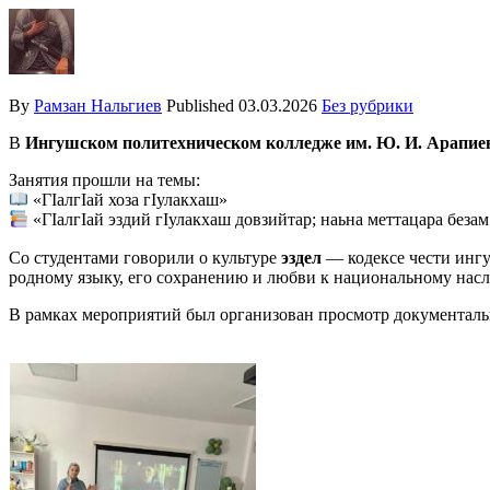
By
Рамзан Нальгиев
Published
03.03.2026
Без рубрики
В
Ингушском политехническом колледже им. Ю. И. Арапие
Занятия прошли на темы:
«ГӀалгӀай хоза гӀулакхаш»
«ГӀалгӀай эздий гӀулакхаш довзийтар; наьна меттацара беза
Со студентами говорили о культуре
эздел
— кодексе чести ингу
родному языку, его сохранению и любви к национальному нас
В рамках мероприятий был организован просмотр документаль