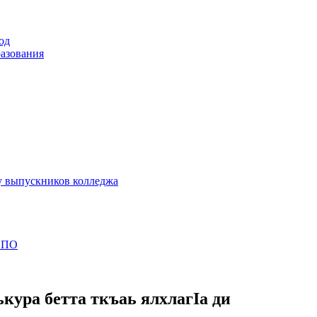
од
разования
у выпускников колледжа
 СПО
кура бетта ткъаь ялхлагӀа ди