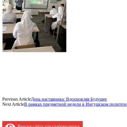
Previous Article
День наставника: Вдохновляя Будущее
Next Article
В рамках предметной недели в Ингушском политехн
Версия сайта для слабовидящих