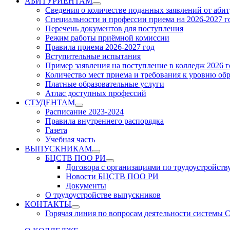
АБИТУРИЕНТАМ
Show
Сведения о количестве поданных заявлений от аби
sub
Специальности и профессии приема на 2026-2027 г
menu
Перечень документов для поступления
Режим работы приёмной комиссии
Правила приема 2026-2027 год
Вступительные испытания
Пример заявления на поступление в колледж 2026 г
Количество мест приема и требования к уровню об
Платные образовательные услуги
Атлас доступных профессий
СТУДЕНТАМ
Show
Расписание 2023-2024
sub
Правила внутреннего распорядка
menu
Газета
Учебная часть
ВЫПУСКНИКАМ
Show
БЦСТВ ПОО РИ
sub
Show
Договора с организациями по трудоустройств
menu
sub
Новости БЦСТВ ПОО РИ
menu
Документы
О трудоустройстве выпускников
КОНТАКТЫ
Show
Горячая линия по вопросам деятельности системы
sub
menu