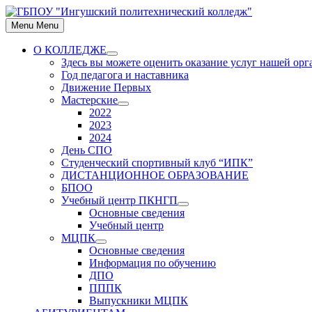
Skip
to
Menu
Menu
content
О КОЛЛЕДЖЕ
Show
Здесь вы можете оценить оказание услуг нашей ор
sub
Год педагога и наставника
menu
Движение Первых
Мастерские
Show
2022
sub
2023
menu
2024
День СПО
Студенческий спортивный клуб “ИПК”
ДИСТАНЦИОННОЕ ОБРАЗОВАНИЕ
БПОО
Учебный центр ПКНГП
Show
Основные сведения
sub
Учебный центр
menu
МЦПК
Show
Основные сведения
sub
Информация по обучению
menu
ДПО
ПППК
Выпускники МЦПК