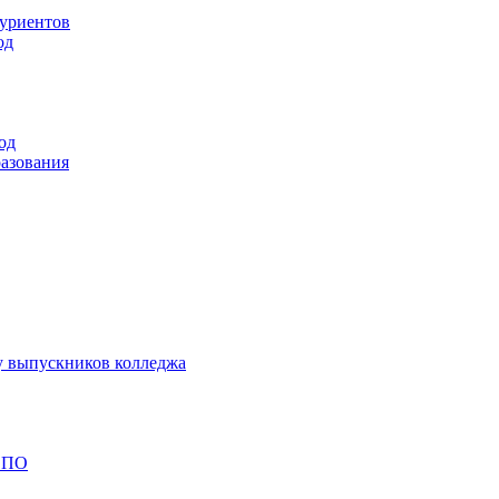
туриентов
од
од
разования
у выпускников колледжа
 СПО