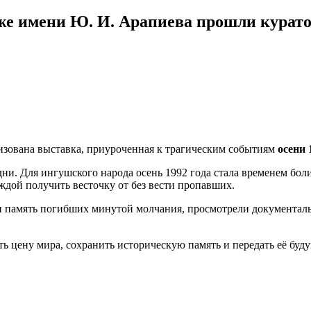
е имени Ю. И. Арапиева прошли курат
изована выставка, приуроченная к трагическим событиям
осени 
. Для ингушского народа осень 1992 года стала временем боли и
еждой получить весточку от без вести пропавших.
и память погибших минутой молчания, просмотрели документаль
 цену мира, сохранить историческую память и передать её буд