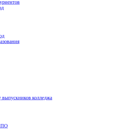
туриентов
од
од
разования
у выпускников колледжа
 СПО