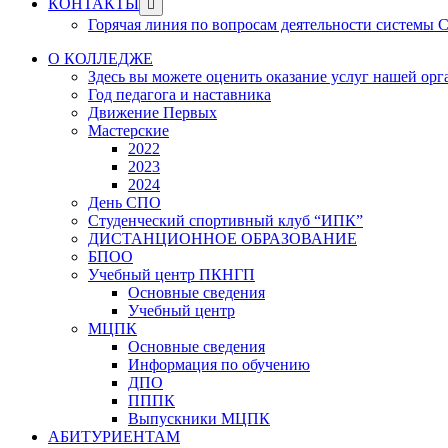
Show
КОНТАКТЫ
sub
Горячая линия по вопросам деятельности системы
menu
О КОЛЛЕДЖЕ
Здесь вы можете оценить оказание услуг нашей ор
Год педагога и наставника
Движение Первых
Мастерские
2022
2023
2024
День СПО
Студенческий спортивный клуб “ИПК”
ДИСТАНЦИОННОЕ ОБРАЗОВАНИЕ
БПОО
Учебный центр ПКНГП
Основные сведения
Учебный центр
МЦПК
Основные сведения
Информация по обучению
ДПО
ПППК
Выпускники МЦПК
АБИТУРИЕНТАМ