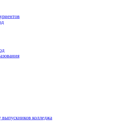
туриентов
од
од
разования
у выпускников колледжа