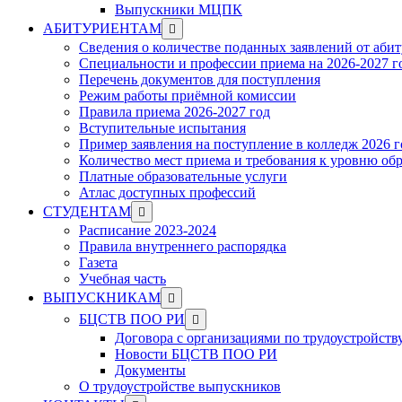
Выпускники МЦПК
Show
АБИТУРИЕНТАМ
sub
Сведения о количестве поданных заявлений от аби
menu
Специальности и профессии приема на 2026-2027 г
Перечень документов для поступления
Режим работы приёмной комиссии
Правила приема 2026-2027 год
Вступительные испытания
Пример заявления на поступление в колледж 2026 г
Количество мест приема и требования к уровню об
Платные образовательные услуги
Атлас доступных профессий
Show
СТУДЕНТАМ
sub
Расписание 2023-2024
menu
Правила внутреннего распорядка
Газета
Учебная часть
Show
ВЫПУСКНИКАМ
sub
Show
БЦСТВ ПОО РИ
menu
sub
Договора с организациями по трудоустройств
menu
Новости БЦСТВ ПОО РИ
Документы
О трудоустройстве выпускников