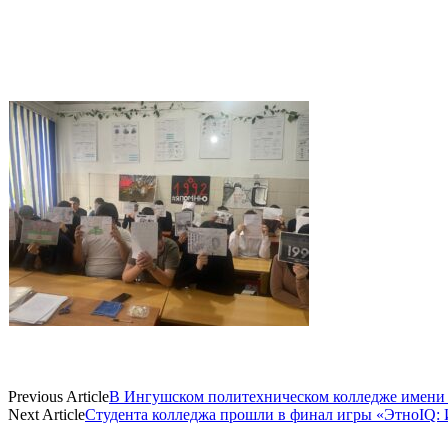
Previous Article
В Ингушском политехническом колледже имени 
Next Article
Студента колледжа прошли в финал игры «ЭтноIQ: