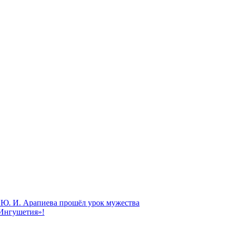
Ю. И. Арапиева прошёл урок мужества
 Ингушетия»!