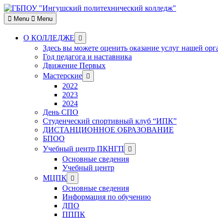
Skip
to
Menu
Menu
content
Show
О КОЛЛЕДЖЕ
sub
Здесь вы можете оценить оказание услуг нашей ор
menu
Год педагога и наставника
Движение Первых
Show
Мастерские
sub
2022
menu
2023
2024
День СПО
Студенческий спортивный клуб “ИПК”
ДИСТАНЦИОННОЕ ОБРАЗОВАНИЕ
БПОО
Show
Учебный центр ПКНГП
sub
Основные сведения
menu
Учебный центр
Show
МЦПК
sub
Основные сведения
menu
Информация по обучению
ДПО
ПППК