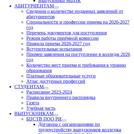
Выпускники МЦПК
АБИТУРИЕНТАМ
Show
Сведения о количестве поданных заявлений от
sub
абитуриентов
menu
Специальности и профессии приема на 2026-2027
год
Перечень документов для поступления
Режим работы приёмной комиссии
Правила приема 2026-2027 год
Вступительные испытания
Пример заявления на поступление в колледж 2026
год
Количество мест приема и требования к уровню
образования
Платные образовательные услуги
Атлас доступных профессий
СТУДЕНТАМ
Show
Расписание 2023-2024
sub
Правила внутреннего распорядка
menu
Газета
Учебная часть
ВЫПУСКНИКАМ
Show
БЦСТВ ПОО РИ
sub
Show
Договора с организациями по
menu
sub
трудоустройству выпускников колледжа
menu