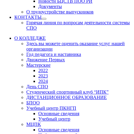
Новости БЦСТВ ПОО РИ
Документы
О трудоустройстве выпускников
КОНТАКТЫ
Show
Горячая линия по вопросам деятельности системы
sub
СПО
menu
О КОЛЛЕДЖЕ
Здесь вы можете оценить оказание услуг нашей
организации
Год педагога и наставника
Движение Первых
Мастерские
2022
2023
2024
День СПО
Студенческий спортивный клуб “ИПК”
ДИСТАНЦИОННОЕ ОБРАЗОВАНИЕ
БПОО
Учебный центр ПКНГП
Основные сведения
Учебный центр
МЦПК
Основные сведения