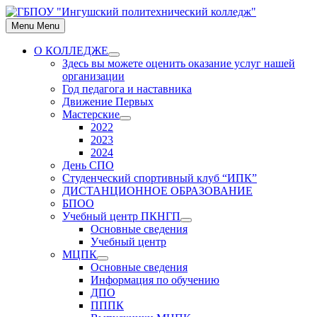
Skip
to
Menu
Menu
content
О КОЛЛЕДЖЕ
Show
Здесь вы можете оценить оказание услуг нашей
sub
организации
menu
Год педагога и наставника
Движение Первых
Мастерские
Show
2022
sub
2023
menu
2024
День СПО
Студенческий спортивный клуб “ИПК”
ДИСТАНЦИОННОЕ ОБРАЗОВАНИЕ
БПОО
Учебный центр ПКНГП
Show
Основные сведения
sub
Учебный центр
menu
МЦПК
Show
Основные сведения
sub
Информация по обучению
menu
ДПО
ПППК