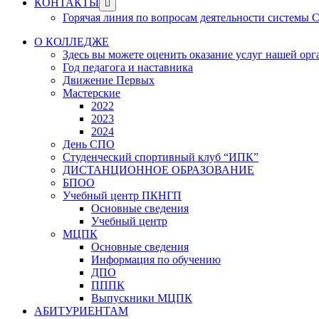
Show
КОНТАКТЫ
sub
Горячая линия по вопросам деятельности системы
menu
О КОЛЛЕДЖЕ
Здесь вы можете оценить оказание услуг нашей ор
Год педагога и наставника
Движение Первых
Мастерские
2022
2023
2024
День СПО
Студенческий спортивный клуб “ИПК”
ДИСТАНЦИОННОЕ ОБРАЗОВАНИЕ
БПОО
Учебный центр ПКНГП
Основные сведения
Учебный центр
МЦПК
Основные сведения
Информация по обучению
ДПО
ПППК
Выпускники МЦПК
АБИТУРИЕНТАМ