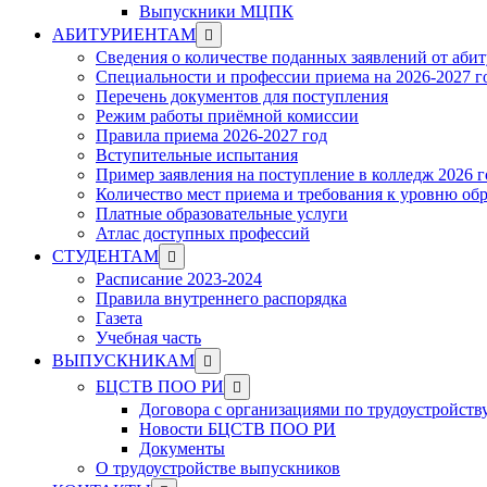
Выпускники МЦПК
Show
АБИТУРИЕНТАМ
sub
Сведения о количестве поданных заявлений от аби
menu
Специальности и профессии приема на 2026-2027 г
Перечень документов для поступления
Режим работы приёмной комиссии
Правила приема 2026-2027 год
Вступительные испытания
Пример заявления на поступление в колледж 2026 г
Количество мест приема и требования к уровню об
Платные образовательные услуги
Атлас доступных профессий
Show
СТУДЕНТАМ
sub
Расписание 2023-2024
menu
Правила внутреннего распорядка
Газета
Учебная часть
Show
ВЫПУСКНИКАМ
sub
Show
БЦСТВ ПОО РИ
menu
sub
Договора с организациями по трудоустройств
menu
Новости БЦСТВ ПОО РИ
Документы
О трудоустройстве выпускников