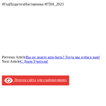
#ГодПедагогаНаставника #ГПН_2023
Previous Article
Вы не знаете кем быть? Тогда мы идём к вам!
Next Article
С Днем Учителя!
Версия сайта для слабовидящих