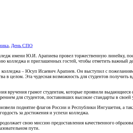
ника
,
День СПО
олледж имени Ю.И. Арапиева провел торжественную линейку, п
ию колледжа и приглашенных гостей, чтобы отметить важный де
ик колледжа – Юсуп Исаевич Арапиев. Он выступил с пожеланиям
ва в целом. Эта чудесная возможность для студентов получить
ния вручения грамот студентам, которые проявили выдающиеся 
ением для студентов, поставивших высокие стандарты в своей 
роизвели поднятие флагов России и Республики Ингушетия, а та
гордость за достижения и успехи колледжа.
одолжает свою миссию предоставления качественного образов
азовательном пути.