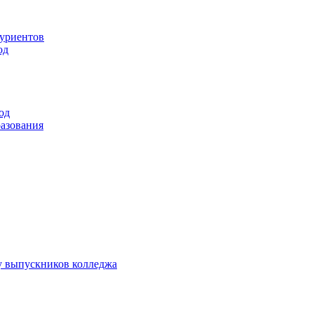
туриентов
од
од
разования
у выпускников колледжа