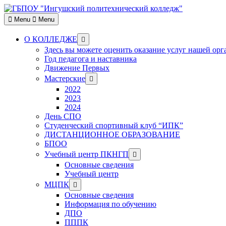
Skip
to
Menu
Menu
content
Show
О КОЛЛЕДЖЕ
sub
Здесь вы можете оценить оказание услуг нашей ор
menu
Год педагога и наставника
Движение Первых
Show
Мастерские
sub
2022
menu
2023
2024
День СПО
Студенческий спортивный клуб “ИПК”
ДИСТАНЦИОННОЕ ОБРАЗОВАНИЕ
БПОО
Show
Учебный центр ПКНГП
sub
Основные сведения
menu
Учебный центр
Show
МЦПК
sub
Основные сведения
menu
Информация по обучению
ДПО
ПППК