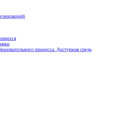
рганизацией
ающихся
ржки
разовательного процесса. Доступная среда