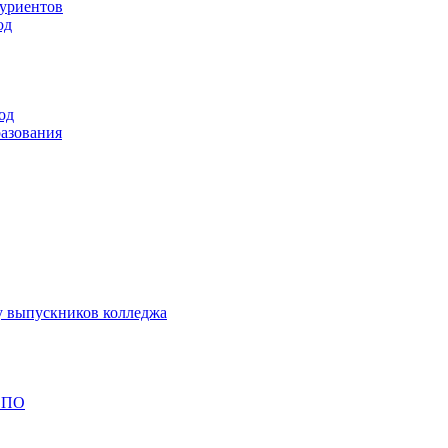
туриентов
од
од
разования
у выпускников колледжа
 СПО