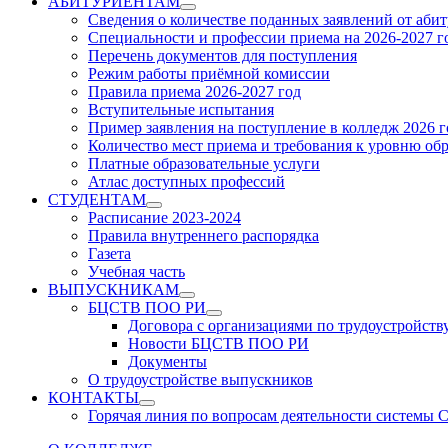
АБИТУРИЕНТАМ
Show
Сведения о количестве поданных заявлений от аби
sub
Специальности и профессии приема на 2026-2027 г
menu
Перечень документов для поступления
Режим работы приёмной комиссии
Правила приема 2026-2027 год
Вступительные испытания
Пример заявления на поступление в колледж 2026 г
Количество мест приема и требования к уровню об
Платные образовательные услуги
Атлас доступных профессий
СТУДЕНТАМ
Show
Расписание 2023-2024
sub
Правила внутреннего распорядка
menu
Газета
Учебная часть
ВЫПУСКНИКАМ
Show
БЦСТВ ПОО РИ
sub
Show
Договора с организациями по трудоустройств
menu
sub
Новости БЦСТВ ПОО РИ
menu
Документы
О трудоустройстве выпускников
КОНТАКТЫ
Show
Горячая линия по вопросам деятельности системы
sub
menu