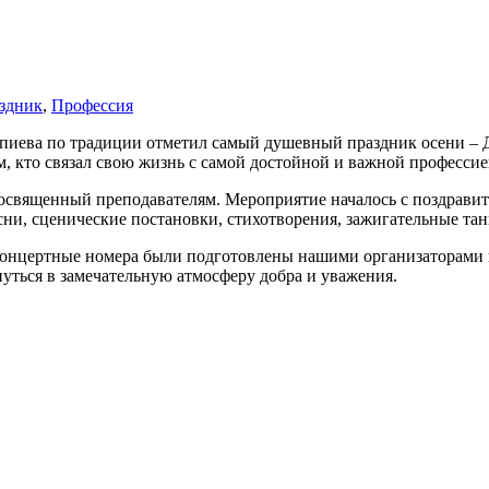
здник
,
Профессия
иева по традиции отметил самый душевный праздник осени – Де
м, кто связал свою жизнь с самой достойной и важной професси
священный преподавателям. Мероприятие началось с поздравите
ни, сценические постановки, стихотворения, зажигательные т
нцертные номера были подготовлены нашими организаторами и
уться в замечательную атмосферу добра и уважения.