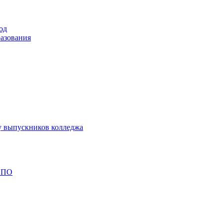
од
разования
у выпускников колледжа
 СПО