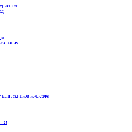
туриентов
од
од
разования
у выпускников колледжа
 СПО