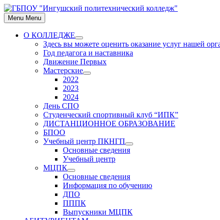
Skip
to
Menu
Menu
content
О КОЛЛЕДЖЕ
Show
Здесь вы можете оценить оказание услуг нашей ор
sub
Год педагога и наставника
menu
Движение Первых
Мастерские
Show
2022
sub
2023
menu
2024
День СПО
Студенческий спортивный клуб “ИПК”
ДИСТАНЦИОННОЕ ОБРАЗОВАНИЕ
БПОО
Учебный центр ПКНГП
Show
Основные сведения
sub
Учебный центр
menu
МЦПК
Show
Основные сведения
sub
Информация по обучению
menu
ДПО
ПППК
Выпускники МЦПК