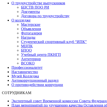
О трудоустройстве выпускников
БЦСТВ ПОО РИ
Документы
Договора по трудоустройству
О колледже
Мастерские
Объявления
Фотогалерея
Награды
Студенческий спортивный клуб “ИПК”
МЦПК
БПОО
Учебный центр ПКНГП
Антитеррор
ВСОКО
Профессионалитет
Наставничество
Музей Колледжа
Антикоррупционный раздел
О противодействии коррупции
СОТРУДНИКАМ
Экспертный совет Временной комиссии Совета Федерац
План мероприятий по улучшению качества Оставления об