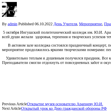
By
admin
Published
06.10.2022
День Учителя
,
Мероприятие
,
Пра
5 октября Ингушский политехнический колледж им. Ю.И. Арап
всей души желали здоровья, терпения и творческих успехов те
В актовом зале колледжа состоялся праздничный концерт, по
мероприятие продолжилось яркими творческими номерами: пес
Удивительно теплым и душевным получился праздник. Все ко
Преподаватели смогли отдохнуть от повседневных забот и окун
Previous Article
Открытие музея основателю Арапиеву Ю.И.
Next Article
Открытый урок ко Дню гражданской обороны РФ