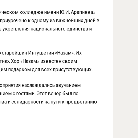
ническом колледже имени Ю.И. Арапиева»
приурочено к одному из важнейших дней в
те укрепления национального единства и
р старейшин Ингушетии «Назам». Их
тию. Хор «Назам» известен своим
щим подарком для всех присутствующих.
роприятия наслаждались звучанием
ием с гостями. Этот вечер был по-
а и солидарности на пути к процветанию