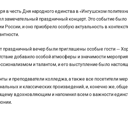
бря в честь Дня народного единства в «Ингушском политех
л замечательный праздничный концерт. Это событие было 
ии России, и оно приобрело особую актуальность в контекс
антности.
от праздничный вечер были приглашены особые гости — Хо
тствие добавило особой атмосферы и значимости мероприя
ссионализмом и талантом, и его выступление было настоя
нты и преподаватели колледжа, а также все посетители ме
нальных и классических произведений, и, конечно же, общен
ящему вдохновляющим и напомнил всем о важности единств
монии.