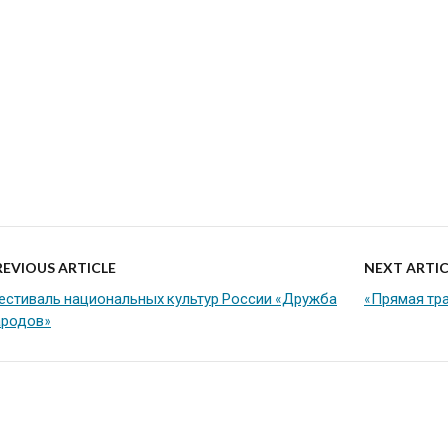
REVIOUS ARTICLE
NEXT ARTIC
естиваль национальных культур России «Дружба
«Прямая тр
ародов»