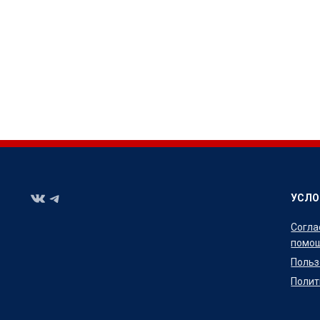
УСЛО
Согла
помощ
Польз
Полит