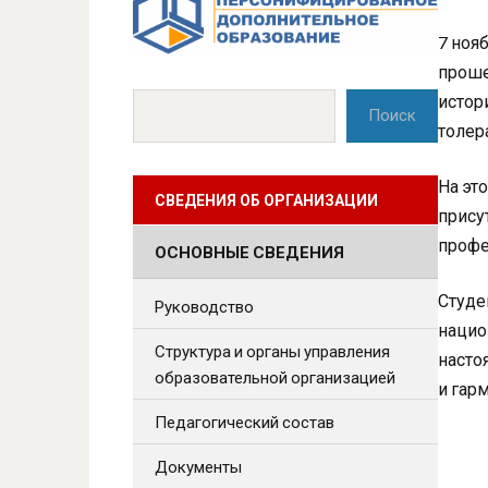
7 ноя
проше
истор
Поиск
толер
На эт
СВЕДЕНИЯ ОБ ОРГАНИЗАЦИИ
прису
профе
ОСНОВНЫЕ СВЕДЕНИЯ
Студе
Руководство
нацио
Структура и органы управления
насто
образовательной организацией
и гар
Педагогический состав
Документы