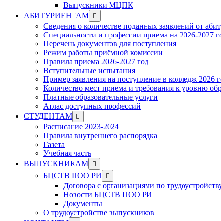
Выпускники МЦПК
Show
АБИТУРИЕНТАМ
sub
Сведения о количестве поданных заявлений от аби
menu
Специальности и профессии приема на 2026-2027 г
Перечень документов для поступления
Режим работы приёмной комиссии
Правила приема 2026-2027 год
Вступительные испытания
Пример заявления на поступление в колледж 2026 г
Количество мест приема и требования к уровню об
Платные образовательные услуги
Атлас доступных профессий
Show
СТУДЕНТАМ
sub
Расписание 2023-2024
menu
Правила внутреннего распорядка
Газета
Учебная часть
Show
ВЫПУСКНИКАМ
sub
Show
БЦСТВ ПОО РИ
menu
sub
Договора с организациями по трудоустройств
menu
Новости БЦСТВ ПОО РИ
Документы
О трудоустройстве выпускников