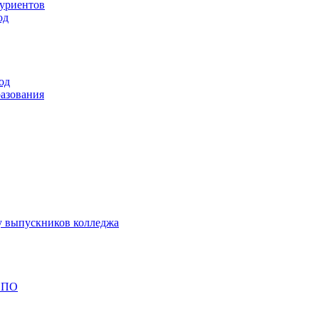
туриентов
од
од
разования
у выпускников колледжа
 СПО