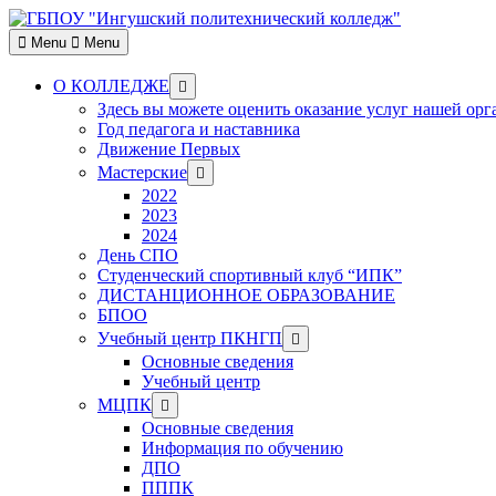
Skip
to
Menu
Menu
content
Show
О КОЛЛЕДЖЕ
sub
Здесь вы можете оценить оказание услуг нашей ор
menu
Год педагога и наставника
Движение Первых
Show
Мастерские
sub
2022
menu
2023
2024
День СПО
Студенческий спортивный клуб “ИПК”
ДИСТАНЦИОННОЕ ОБРАЗОВАНИЕ
БПОО
Show
Учебный центр ПКНГП
sub
Основные сведения
menu
Учебный центр
Show
МЦПК
sub
Основные сведения
menu
Информация по обучению
ДПО
ПППК