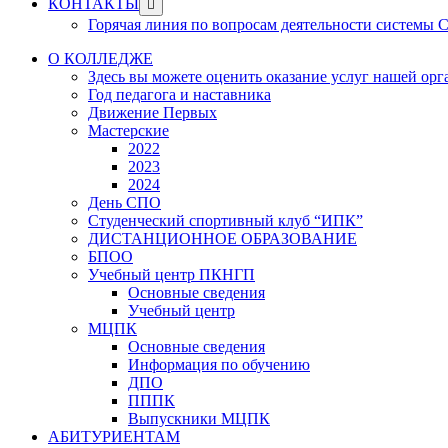
Show
КОНТАКТЫ
sub
Горячая линия по вопросам деятельности системы
menu
О КОЛЛЕДЖЕ
Здесь вы можете оценить оказание услуг нашей ор
Год педагога и наставника
Движение Первых
Мастерские
2022
2023
2024
День СПО
Студенческий спортивный клуб “ИПК”
ДИСТАНЦИОННОЕ ОБРАЗОВАНИЕ
БПОО
Учебный центр ПКНГП
Основные сведения
Учебный центр
МЦПК
Основные сведения
Информация по обучению
ДПО
ПППК
Выпускники МЦПК
АБИТУРИЕНТАМ