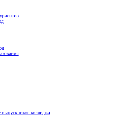
туриентов
од
од
разования
у выпускников колледжа