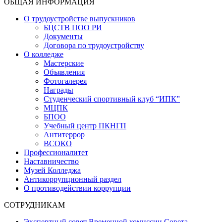
ОБЩАЯ ИНФОРМАЦИЯ
О трудоустройстве выпускников
БЦСТВ ПОО РИ
Документы
Договора по трудоустройству
О колледже
Мастерские
Объявления
Фотогалерея
Награды
Студенческий спортивный клуб “ИПК”
МЦПК
БПОО
Учебный центр ПКНГП
Антитеррор
ВСОКО
Профессионалитет
Наставничество
Музей Колледжа
Антикоррупционный раздел
О противодействии коррупции
СОТРУДНИКАМ
Экспертный совет Временной комиссии Совета