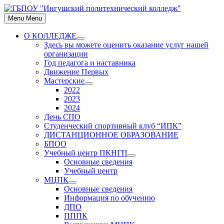
Skip
to
Menu
Menu
content
О КОЛЛЕДЖЕ
Show
Здесь вы можете оценить оказание услуг нашей
sub
организации
menu
Год педагога и наставника
Движение Первых
Мастерские
Show
2022
sub
2023
menu
2024
День СПО
Студенческий спортивный клуб “ИПК”
ДИСТАНЦИОННОЕ ОБРАЗОВАНИЕ
БПОО
Учебный центр ПКНГП
Show
Основные сведения
sub
Учебный центр
menu
МЦПК
Show
Основные сведения
sub
Информация по обучению
menu
ДПО
ПППК