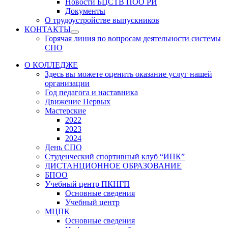
Новости БЦСТВ ПОО РИ
Документы
О трудоустройстве выпускников
КОНТАКТЫ
Show
Горячая линия по вопросам деятельности системы
sub
СПО
menu
О КОЛЛЕДЖЕ
Здесь вы можете оценить оказание услуг нашей
организации
Год педагога и наставника
Движение Первых
Мастерские
2022
2023
2024
День СПО
Студенческий спортивный клуб “ИПК”
ДИСТАНЦИОННОЕ ОБРАЗОВАНИЕ
БПОО
Учебный центр ПКНГП
Основные сведения
Учебный центр
МЦПК
Основные сведения