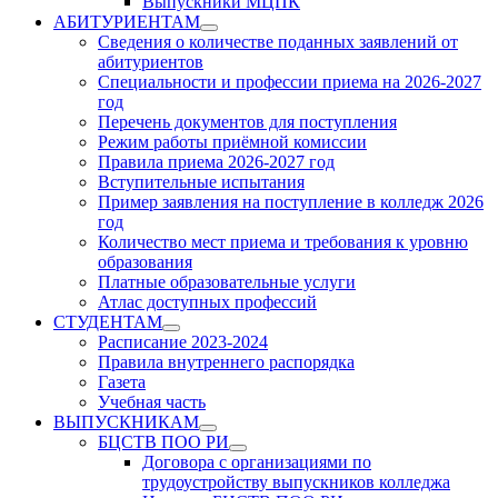
Выпускники МЦПК
АБИТУРИЕНТАМ
Show
Сведения о количестве поданных заявлений от
sub
абитуриентов
menu
Специальности и профессии приема на 2026-2027
год
Перечень документов для поступления
Режим работы приёмной комиссии
Правила приема 2026-2027 год
Вступительные испытания
Пример заявления на поступление в колледж 2026
год
Количество мест приема и требования к уровню
образования
Платные образовательные услуги
Атлас доступных профессий
СТУДЕНТАМ
Show
Расписание 2023-2024
sub
Правила внутреннего распорядка
menu
Газета
Учебная часть
ВЫПУСКНИКАМ
Show
БЦСТВ ПОО РИ
sub
Show
Договора с организациями по
menu
sub
трудоустройству выпускников колледжа
menu