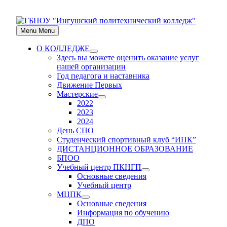
Skip
to
Menu
Menu
content
О КОЛЛЕДЖЕ
Show
Здесь вы можете оценить оказание услуг
sub
нашей организации
menu
Год педагога и наставника
Движение Первых
Мастерские
Show
2022
sub
2023
menu
2024
День СПО
Студенческий спортивный клуб “ИПК”
ДИСТАНЦИОННОЕ ОБРАЗОВАНИЕ
БПОО
Учебный центр ПКНГП
Show
Основные сведения
sub
Учебный центр
menu
МЦПК
Show
Основные сведения
sub
Информация по обучению
menu
ДПО