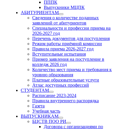
ПППК
Выпускники МЦПК
АБИТУРИЕНТАМ
Show
Сведения о количестве поданных
sub
заявлений от абитуриентов
menu
Специальности и профессии приема на
2026-2027 год
Перечень документов для поступления
Режим работы приёмной комиссии
Правила приема 2026-2027 год
Вступительные испытания
Пример заявления на поступление в
колледж 2026 год
Количество мест приема и требования к
уровню образования
Платные образовательные услуги
Атлас доступных профессий
СТУДЕНТАМ
Show
Расписание 2023-2024
sub
Правила внутреннего распорядка
menu
Газета
Учебная часть
ВЫПУСКНИКАМ
Show
БЦСТВ ПОО РИ
sub
Show
Договора с организациями по
menu