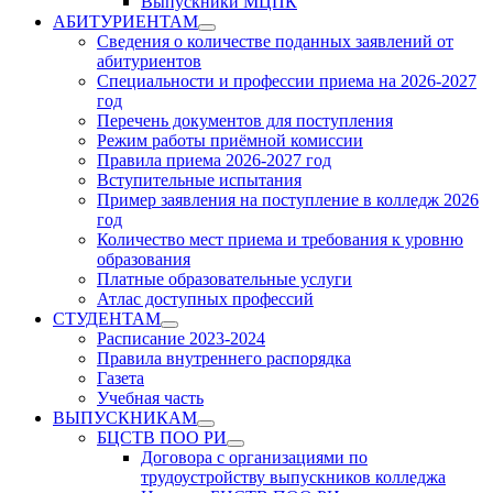
Выпускники МЦПК
АБИТУРИЕНТАМ
Show
Сведения о количестве поданных заявлений от
sub
абитуриентов
menu
Специальности и профессии приема на 2026-2027
год
Перечень документов для поступления
Режим работы приёмной комиссии
Правила приема 2026-2027 год
Вступительные испытания
Пример заявления на поступление в колледж 2026
год
Количество мест приема и требования к уровню
образования
Платные образовательные услуги
Атлас доступных профессий
СТУДЕНТАМ
Show
Расписание 2023-2024
sub
Правила внутреннего распорядка
menu
Газета
Учебная часть
ВЫПУСКНИКАМ
Show
БЦСТВ ПОО РИ
sub
Show
Договора с организациями по
menu
sub
трудоустройству выпускников колледжа
menu