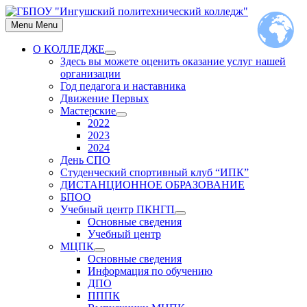
Skip
to
Menu
Menu
content
О КОЛЛЕДЖЕ
Show
Здесь вы можете оценить оказание услуг нашей
sub
организации
menu
Год педагога и наставника
Движение Первых
Мастерские
Show
2022
sub
2023
menu
2024
День СПО
Студенческий спортивный клуб “ИПК”
ДИСТАНЦИОННОЕ ОБРАЗОВАНИЕ
БПОО
Учебный центр ПКНГП
Show
Основные сведения
sub
Учебный центр
menu
МЦПК
Show
Основные сведения
sub
Информация по обучению
menu
ДПО
ПППК