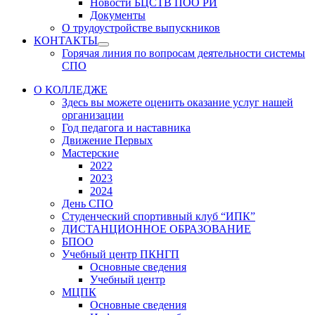
Новости БЦСТВ ПОО РИ
Документы
О трудоустройстве выпускников
КОНТАКТЫ
Show
Горячая линия по вопросам деятельности системы
sub
СПО
menu
О КОЛЛЕДЖЕ
Здесь вы можете оценить оказание услуг нашей
организации
Год педагога и наставника
Движение Первых
Мастерские
2022
2023
2024
День СПО
Студенческий спортивный клуб “ИПК”
ДИСТАНЦИОННОЕ ОБРАЗОВАНИЕ
БПОО
Учебный центр ПКНГП
Основные сведения
Учебный центр
МЦПК
Основные сведения