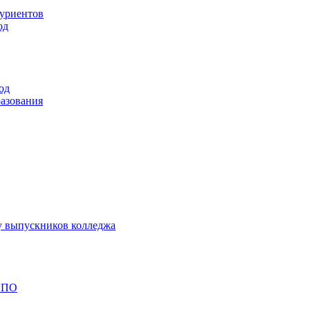
туриентов
од
од
разования
у выпускников колледжа
 СПО