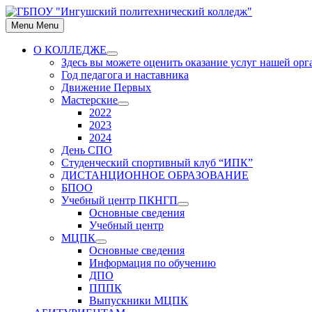
Skip
to
Menu
Menu
content
О КОЛЛЕДЖЕ
Show
Здесь вы можете оценить оказание услуг нашей ор
sub
Год педагога и наставника
menu
Движение Первых
Мастерские
Show
2022
sub
2023
menu
2024
День СПО
Студенческий спортивный клуб “ИПК”
ДИСТАНЦИОННОЕ ОБРАЗОВАНИЕ
БПОО
Учебный центр ПКНГП
Show
Основные сведения
sub
Учебный центр
menu
МЦПК
Show
Основные сведения
sub
Информация по обучению
menu
ДПО
ПППК
Выпускники МЦПК