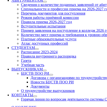
АБИТУРИЕНТАМ
Show
Сведения о количестве поданных заявлений от аби
sub
Специальности и профессии приема на 2026-2027 г
menu
Перечень документов для поступления
Режим работы приёмной комиссии
Правила приема 2026-2027 год
Вступительные испытания
Пример заявления на поступление в колледж 2026 г
Количество мест приема и требования к уровню об
Платные образовательные услуги
Атлас доступных профессий
СТУДЕНТАМ
Show
Расписание 2023-2024
sub
Правила внутреннего распорядка
menu
Газета
Учебная часть
ВЫПУСКНИКАМ
Show
БЦСТВ ПОО РИ
sub
Show
Договора с организациями по трудоустройств
menu
sub
Новости БЦСТВ ПОО РИ
menu
Документы
О трудоустройстве выпускников
КОНТАКТЫ
Show
Горячая линия по вопросам деятельности системы
sub
menu