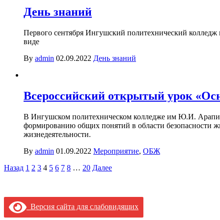
День знаний
Первого сентября Ингушский политехнический колледж и
виде
By
admin
02.09.2022
День знаний
Всероссийский открытый урок «Осн
В Ингушском политехническом колледже им Ю.И. Арапие
формированию общих понятий в области безопасности ж
жизнедеятельности.
By
admin
01.09.2022
Мероприятие
,
ОБЖ
Пагинация
Назад
1
2
3
4
5
6
7
8
…
20
Далее
записей
Версия сайта для слабовидящих