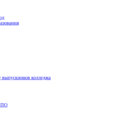
од
разования
у выпускников колледжа
 СПО