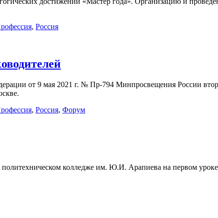
дагогических достижений «Мастер года». Организацию и провед
рофессия
,
Россия
оводителей
дерации от 9 мая 2021 г. № Пр-794 Минпросвещения России вто
оскве.
рофессия
,
Россия
,
Форум
политехническом колледже им. Ю.И. Арапиева на первом уроке 