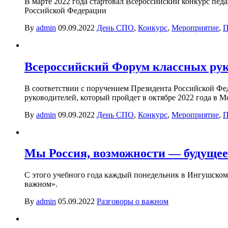
В марте 2022 года стартовал Всероссийский конкурс пе
Российской Федерации
By
admin
09.09.2022
День СПО
,
Конкурс
,
Мероприятие
,
П
Всероссийский Форум классных рук
В соответствии с поручением Президента Российской Фе
руководителей, который пройдет в октябре 2022 года в М
By
admin
09.09.2022
День СПО
,
Конкурс
,
Мероприятие
,
П
Мы Россия, возможности — будущее
С этого учебного года каждый понедельник в Ингушском 
важном».
By
admin
05.09.2022
Разговоры о важном