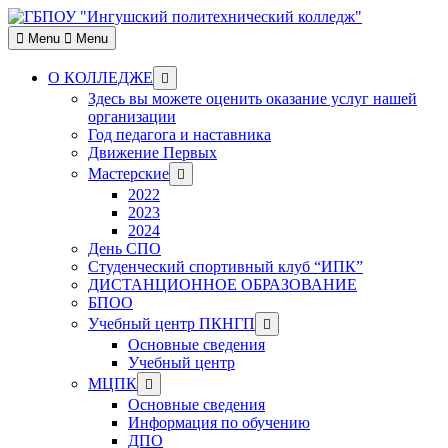
Skip
to
Menu
Menu
content
Show
О КОЛЛЕДЖЕ
sub
Здесь вы можете оценить оказание услуг нашей
menu
организации
Год педагога и наставника
Движение Первых
Show
Мастерские
sub
2022
menu
2023
2024
День СПО
Студенческий спортивный клуб “ИПК”
ДИСТАНЦИОННОЕ ОБРАЗОВАНИЕ
БПОО
Show
Учебный центр ПКНГП
sub
Основные сведения
menu
Учебный центр
Show
МЦПК
sub
Основные сведения
menu
Информация по обучению
ДПО