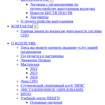
menu
sub
Договора с организациями по
menu
трудоустройству выпускников колледжа
Новости БЦСТВ ПОО РИ
Документы
О трудоустройстве выпускников
Show
КОНТАКТЫ
sub
Горячая линия по вопросам деятельности системы
menu
СПО
О КОЛЛЕДЖЕ
Здесь вы можете оценить оказание услуг нашей
организации
Год педагога и наставника
Движение Первых
Мастерские
2022
2023
2024
День СПО
Студенческий спортивный клуб “ИПК”
ДИСТАНЦИОННОЕ ОБРАЗОВАНИЕ
БПОО
Учебный центр ПКНГП
Основные сведения