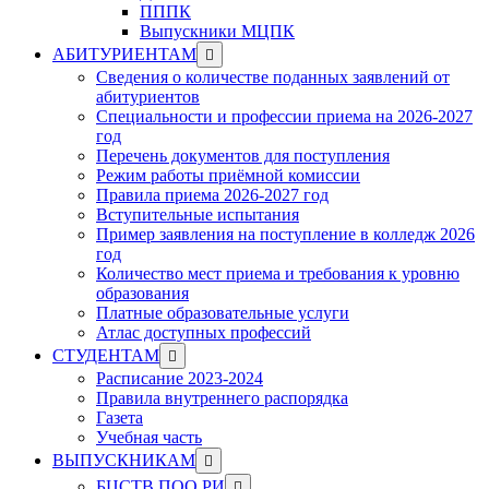
ПППК
Выпускники МЦПК
Show
АБИТУРИЕНТАМ
sub
Сведения о количестве поданных заявлений от
menu
абитуриентов
Специальности и профессии приема на 2026-2027
год
Перечень документов для поступления
Режим работы приёмной комиссии
Правила приема 2026-2027 год
Вступительные испытания
Пример заявления на поступление в колледж 2026
год
Количество мест приема и требования к уровню
образования
Платные образовательные услуги
Атлас доступных профессий
Show
СТУДЕНТАМ
sub
Расписание 2023-2024
menu
Правила внутреннего распорядка
Газета
Учебная часть
Show
ВЫПУСКНИКАМ
sub
Show
БЦСТВ ПОО РИ