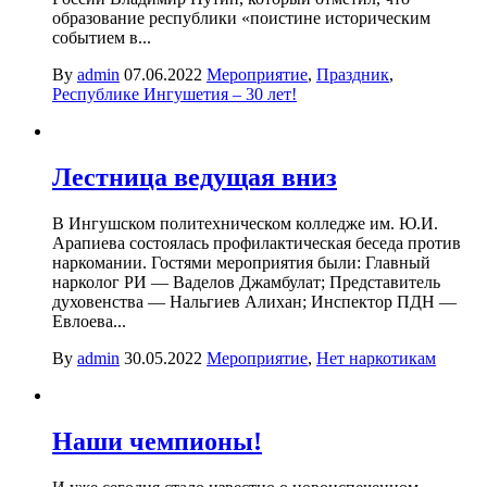
образование республики «поистине историческим
событием в...
By
admin
07.06.2022
Мероприятие
,
Праздник
,
Республике Ингушетия – 30 лет!
Лестница ведущая вниз
В Ингушском политехническом колледже им. Ю.И.
Арапиева состоялась профилактическая беседа против
наркомании. Гостями мероприятия были: Главный
нарколог РИ — Ваделов Джамбулат; Представитель
духовенства — Нальгиев Алихан; Инспектор ПДН —
Евлоева...
By
admin
30.05.2022
Мероприятие
,
Нет наркотикам
Наши чемпионы!