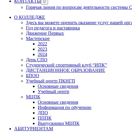
Show
КОНТАКТЫ
sub
Горячая линия по вопросам деятельности системы
menu
О КОЛЛЕДЖЕ
Здесь вы можете оценить оказание услуг нашей ор
Год педагога и наставника
Движение Первых
Мастерские
2022
2023
2024
День СПО
Студенческий спортивный клуб “ИПК”
ДИСТАНЦИОННОЕ ОБРАЗОВАНИЕ
БПОО
Учебный центр ПКНГП
Основные сведения
Учебный центр
МЦПК
Основные сведения
Информация по обучению
ДПО
ПППК
Выпускники МЦПК
АБИТУРИЕНТАМ