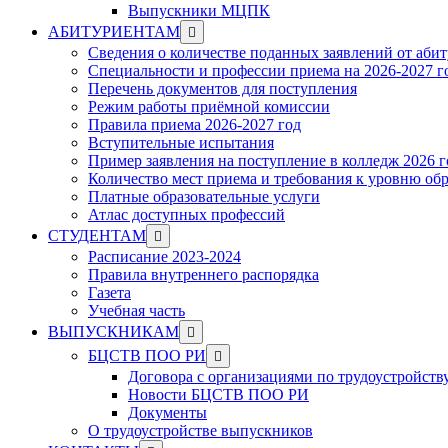
Выпускники МЦПК
Show
АБИТУРИЕНТАМ
sub
Сведения о количестве поданных заявлений от аби
menu
Специальности и профессии приема на 2026-2027 г
Перечень документов для поступления
Режим работы приёмной комиссии
Правила приема 2026-2027 год
Вступительные испытания
Пример заявления на поступление в колледж 2026 г
Количество мест приема и требования к уровню об
Платные образовательные услуги
Атлас доступных профессий
Show
СТУДЕНТАМ
sub
Расписание 2023-2024
menu
Правила внутреннего распорядка
Газета
Учебная часть
Show
ВЫПУСКНИКАМ
sub
Show
БЦСТВ ПОО РИ
menu
sub
Договора с организациями по трудоустройств
menu
Новости БЦСТВ ПОО РИ
Документы
О трудоустройстве выпускников