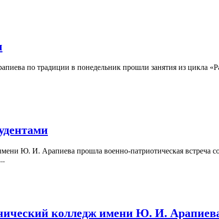
и
пиева по традиции в понедельник прошли занятия из цикла «Раз
тудентами
имени Ю. И. Арапиева прошла военно-патриотическая встреча с
..
нический колледж имени Ю. И. Арапиева