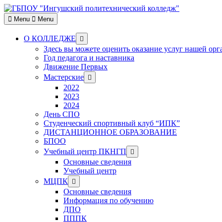
Skip
to
Menu
Menu
content
Show
О КОЛЛЕДЖЕ
sub
Здесь вы можете оценить оказание услуг нашей ор
menu
Год педагога и наставника
Движение Первых
Show
Мастерские
sub
2022
menu
2023
2024
День СПО
Студенческий спортивный клуб “ИПК”
ДИСТАНЦИОННОЕ ОБРАЗОВАНИЕ
БПОО
Show
Учебный центр ПКНГП
sub
Основные сведения
menu
Учебный центр
Show
МЦПК
sub
Основные сведения
menu
Информация по обучению
ДПО
ПППК