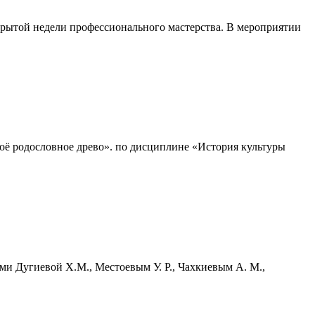
крытой недели профессионального мастерства. В мероприятии
оё родословное древо». по дисциплине «История культуры
ми Дугиевой Х.М., Местоевым У. Р., Чахкиевым А. М.,