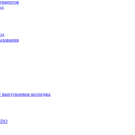
туриентов
од
од
разования
у выпускников колледжа
 СПО