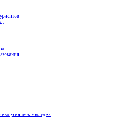
туриентов
од
од
разования
у выпускников колледжа