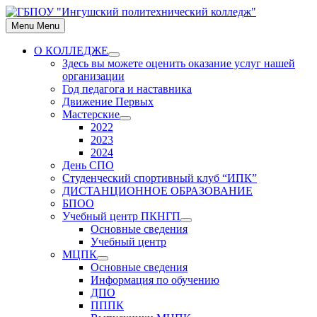
Skip
to
Menu
Menu
content
О КОЛЛЕДЖЕ
Show
Здесь вы можете оценить оказание услуг нашей
sub
организации
menu
Год педагога и наставника
Движение Первых
Мастерские
Show
2022
sub
2023
menu
2024
День СПО
Студенческий спортивный клуб “ИПК”
ДИСТАНЦИОННОЕ ОБРАЗОВАНИЕ
БПОО
Учебный центр ПКНГП
Show
Основные сведения
sub
Учебный центр
menu
МЦПК
Show
Основные сведения
sub
Информация по обучению
menu
ДПО
ПППК