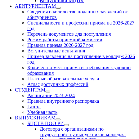
Выпускники МЦПК
АБИТУРИЕНТАМ
Show
Сведения о количестве поданных заявлений от
sub
абитуриентов
menu
Специальности и профессии приема на 2026-2027
год
Перечень документов для поступления
Режим работы приёмной комиссии
Правила приема 2026-2027 год
Вступительные испытания
Пример заявления на поступление в колледж 2026
год
Количество мест приема и требования к уровню
образования
Платные образовательные услуги
Атлас доступных профессий
СТУДЕНТАМ
Show
Расписание 2023-2024
sub
Правила внутреннего распорядка
menu
Газета
Учебная часть
ВЫПУСКНИКАМ
Show
БЦСТВ ПОО РИ
sub
Show
Договора с организациями по
menu
sub
трудоустройству выпускников колледжа
menu