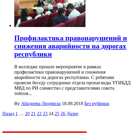
Профилактика правонарушений и
снижения аварийности на дорогах
республики
В колледже прошло мероприятие в рамках
профилактики правонарушений и снижения
аварийности на дорогах республики. С ребятами
провели беседу сотрудники отдела пропаганды УГИБДД
МВД по РИ совместно с представителями совета
тейпов...
By
Абадиева Людмила
18.09.2018
Без рубрики
Пагинация
Назад
1
…
20
21
22
23
24
25
26
Далее
записей