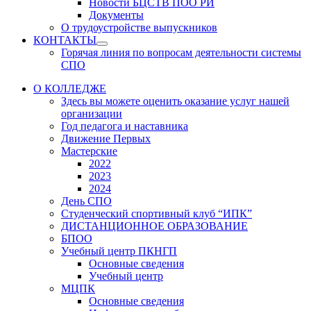
Новости БЦСТВ ПОО РИ
Документы
О трудоустройстве выпускников
КОНТАКТЫ
Show
Горячая линия по вопросам деятельности системы
sub
СПО
menu
О КОЛЛЕДЖЕ
Здесь вы можете оценить оказание услуг нашей
организации
Год педагога и наставника
Движение Первых
Мастерские
2022
2023
2024
День СПО
Студенческий спортивный клуб “ИПК”
ДИСТАНЦИОННОЕ ОБРАЗОВАНИЕ
БПОО
Учебный центр ПКНГП
Основные сведения
Учебный центр
МЦПК
Основные сведения