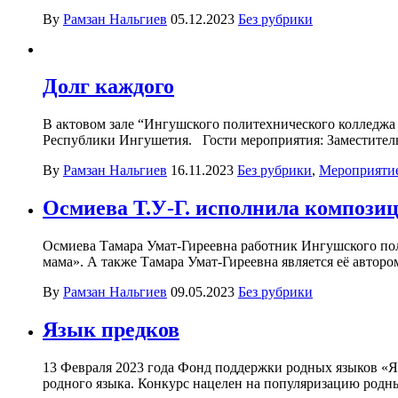
By
Рамзан Нальгиев
05.12.2023
Без рубрики
Долг каждого
В актовом зале “Ингушского политехнического колледжа
Республики Ингушетия. Гости мероприятия: Заместитель
By
Рамзан Нальгиев
16.11.2023
Без рубрики
,
Мероприяти
Осмиева Т.У-Г. исполнила компози
Осмиева Тамара Умат-Гиреевна работник Ингушского по
мама». А также Тамара Умат-Гиреевна является её автором,
By
Рамзан Нальгиев
09.05.2023
Без рубрики
Язык предков
13 Февраля 2023 года Фонд поддержки родных языков 
родного языка. Конкурс нацелен на популяризацию родны