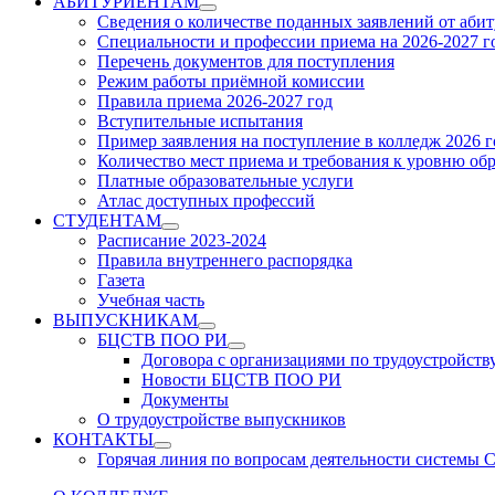
АБИТУРИЕНТАМ
Show
Сведения о количестве поданных заявлений от аби
sub
Специальности и профессии приема на 2026-2027 г
menu
Перечень документов для поступления
Режим работы приёмной комиссии
Правила приема 2026-2027 год
Вступительные испытания
Пример заявления на поступление в колледж 2026 г
Количество мест приема и требования к уровню об
Платные образовательные услуги
Атлас доступных профессий
СТУДЕНТАМ
Show
Расписание 2023-2024
sub
Правила внутреннего распорядка
menu
Газета
Учебная часть
ВЫПУСКНИКАМ
Show
БЦСТВ ПОО РИ
sub
Show
Договора с организациями по трудоустройств
menu
sub
Новости БЦСТВ ПОО РИ
menu
Документы
О трудоустройстве выпускников
КОНТАКТЫ
Show
Горячая линия по вопросам деятельности системы
sub
menu