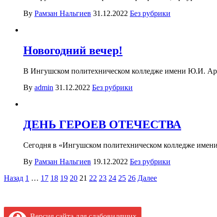
By
Рамзан Нальгиев
31.12.2022
Без рубрики
Новогодний вечер!
В Ингушском политехническом колледже имени Ю.И. Арап
By
admin
31.12.2022
Без рубрики
ДЕНЬ ГЕРОЕВ ОТЕЧЕСТВА
Сегодня в «Ингушском политехническом колледже имен
By
Рамзан Нальгиев
19.12.2022
Без рубрики
Пагинация
Назад
1
…
17
18
19
20
21
22
23
24
25
26
Далее
записей
Версия сайта для слабовидящих