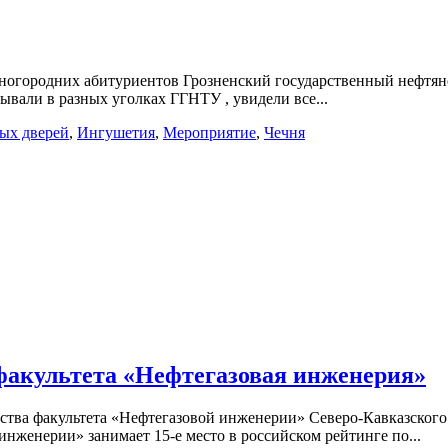
 иногородних абитуриентов Грозненский государственный нефт
вали в разных уголках ГГНТУ , увидели все...
ых дверей
,
Ингушетия
,
Мероприятие
,
Чечня
факультета «Нефтегазовая инженерия»
водства факультета «Нефтегазовой инженерии» Северо-Кавказско
нженерии» занимает 15-е место в российском рейтинге по...