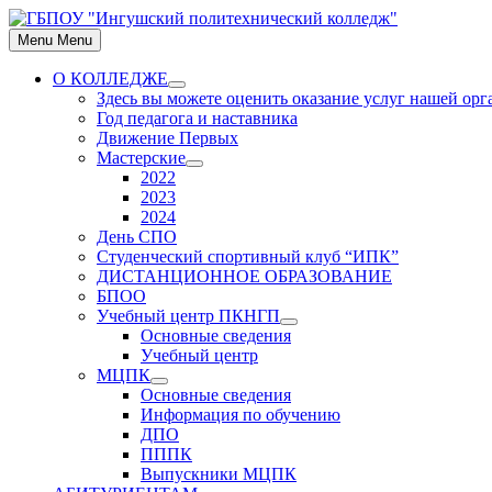
Skip
to
Menu
Menu
content
О КОЛЛЕДЖЕ
Show
Здесь вы можете оценить оказание услуг нашей ор
sub
Год педагога и наставника
menu
Движение Первых
Мастерские
Show
2022
sub
2023
menu
2024
День СПО
Студенческий спортивный клуб “ИПК”
ДИСТАНЦИОННОЕ ОБРАЗОВАНИЕ
БПОО
Учебный центр ПКНГП
Show
Основные сведения
sub
Учебный центр
menu
МЦПК
Show
Основные сведения
sub
Информация по обучению
menu
ДПО
ПППК
Выпускники МЦПК