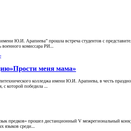
 имени Ю.И. Арапиева” прошла встреча студентов с представит
 военного комиссара РИ...
е
цию»Прости меня мама»
литехнического колледжа имени Ю.И. Арапиева, в честь празд
 с которой победила ...
«Язык предков» прошел дистанционный V межрегиональный кон
х языков среди...