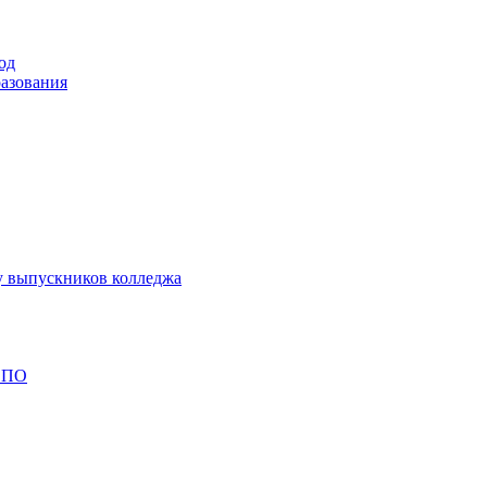
од
разования
у выпускников колледжа
 СПО