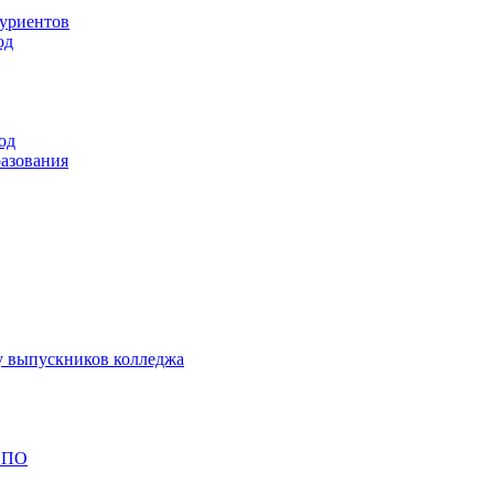
туриентов
од
од
разования
у выпускников колледжа
 СПО