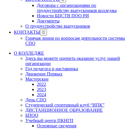
menu
sub
Договора с организациями по
menu
трудоустройству выпускников колледжа
Новости БЦСТВ ПОО РИ
Документы
О трудоустройстве выпускников
Show
КОНТАКТЫ
sub
Горячая линия по вопросам деятельности системы
menu
СПО
О КОЛЛЕДЖЕ
Здесь вы можете оценить оказание услуг нашей
организации
Год педагога и наставника
Движение Первых
Мастерские
2022
2023
2024
День СПО
Студенческий спортивный клуб “ИПК”
ДИСТАНЦИОННОЕ ОБРАЗОВАНИЕ
БПОО
Учебный центр ПКНГП
Основные сведения