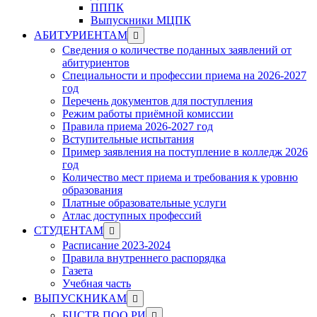
ПППК
Выпускники МЦПК
Show
АБИТУРИЕНТАМ
sub
Сведения о количестве поданных заявлений от
menu
абитуриентов
Специальности и профессии приема на 2026-2027
год
Перечень документов для поступления
Режим работы приёмной комиссии
Правила приема 2026-2027 год
Вступительные испытания
Пример заявления на поступление в колледж 2026
год
Количество мест приема и требования к уровню
образования
Платные образовательные услуги
Атлас доступных профессий
Show
СТУДЕНТАМ
sub
Расписание 2023-2024
menu
Правила внутреннего распорядка
Газета
Учебная часть
Show
ВЫПУСКНИКАМ
sub
Show
БЦСТВ ПОО РИ