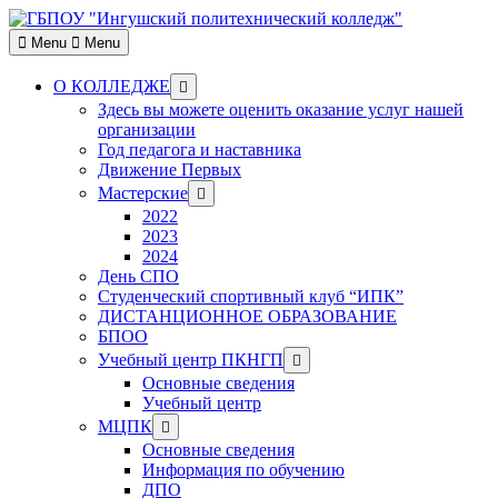
Skip
to
Menu
Menu
content
Show
О КОЛЛЕДЖЕ
sub
Здесь вы можете оценить оказание услуг нашей
menu
организации
Год педагога и наставника
Движение Первых
Show
Мастерские
sub
2022
menu
2023
2024
День СПО
Студенческий спортивный клуб “ИПК”
ДИСТАНЦИОННОЕ ОБРАЗОВАНИЕ
БПОО
Show
Учебный центр ПКНГП
sub
Основные сведения
menu
Учебный центр
Show
МЦПК
sub
Основные сведения
menu
Информация по обучению
ДПО