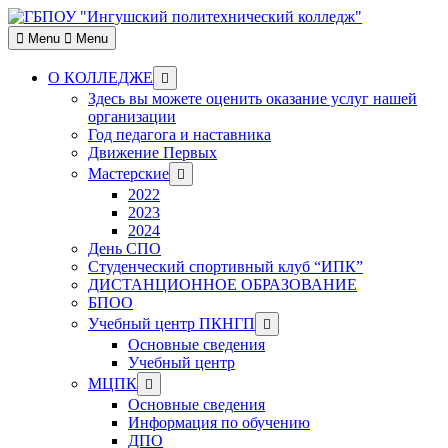
Skip
to
Menu
Menu
content
Show
О КОЛЛЕДЖЕ
sub
Здесь вы можете оценить оказание услуг нашей
menu
организации
Год педагога и наставника
Движение Первых
Show
Мастерские
sub
2022
menu
2023
2024
День СПО
Студенческий спортивный клуб “ИПК”
ДИСТАНЦИОННОЕ ОБРАЗОВАНИЕ
БПОО
Show
Учебный центр ПКНГП
sub
Основные сведения
menu
Учебный центр
Show
МЦПК
sub
Основные сведения
menu
Информация по обучению
ДПО