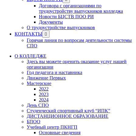
menu
sub
Договора с организациями по
menu
трудоустройству выпускников колледжа
Новости БЦСТВ ПОО РИ
Документы
О трудоустройстве выпускников
Show
КОНТАКТЫ
sub
Горячая линия по вопросам деятельности системы
menu
СПО
О КОЛЛЕДЖЕ
Здесь вы можете оценить оказание услуг нашей
организации
Год педагога и наставника
Движение Первых
Мастерские
2022
2023
2024
День СПО
Студенческий спортивный клуб “ИПК”
ДИСТАНЦИОННОЕ ОБРАЗОВАНИЕ
БПОО
Учебный центр ПКНГП
Основные сведения