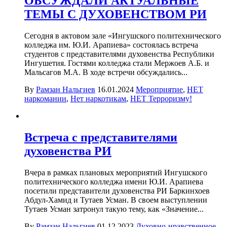
ОБСУЖДАЛИ АКТУАЛЬНЫЕ
ТЕМЫ С ДУХОВЕНСТВОМ РИ
Сегодня в актовом зале «Ингушского политехнического
колледжа им. Ю.И. Арапиева» состоялась встреча
студентов с представителями духовенства Республики
Ингушетия. Гостями колледжа стали Мержоев А.Б. и
Мальсагов М.А. В ходе встречи обсуждались...
By
Рамзан Нальгиев
16.01.2024
Мероприятие
,
НЕТ
наркомании
,
Нет наркотикам
,
НЕТ Терроризму!
Встреча с представителями
духовенства РИ
Вчера в рамках плановых мероприятий Ингушского
политехнического колледжа имени Ю.И. Арапиева
посетили представители духовенства РИ Баркинхоев
Абдул-Хамид и Тутаев Усман. В своем выступлении
Тутаев Усман затронул такую тему, как «Значение...
By
Рамзан Нальгиев
01.12.2023
Духовно-нравственное