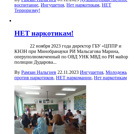
воспитание
,
Ингушетия
,
Нет наркотикам
,
НЕТ
Терроризму!
НЕТ наркотикам!
22 ноября 2023 года директор ГБУ «ЦППР и
КНЗН при Минобранауки РИ Мальсагова Марина,
оперуполномоченный по ОВД УНК МВД по РИ майор
полиции Дударова...
By
Рамзан Нальгиев
22.11.2023
Ингушетия
,
Молодежь
против наркотиков
,
НЕТ наркомании
,
Нет наркотикам