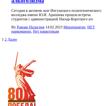
алкоголизма
Сегодня в актовом зале Ингушского политехнического
колледжа имени Ю.И. Арапиева прошла встреча
студентов с администрацией Насыр-Кортского а/о
By
Рамзан Нальгиев
14.02.2023
Мероприятие
,
НЕТ
наркомании
,
Нет наркотикам
Пагинация
1
2
Далее
записей