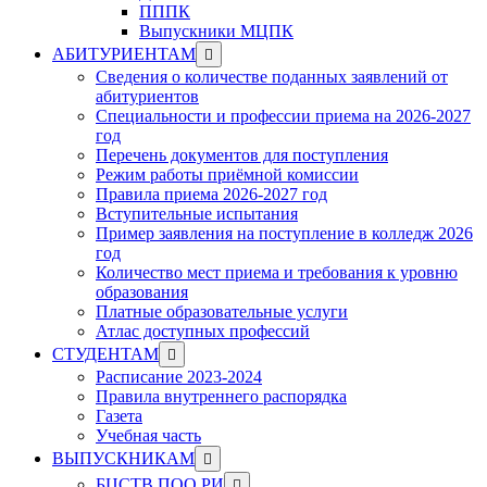
ПППК
Выпускники МЦПК
Show
АБИТУРИЕНТАМ
sub
Сведения о количестве поданных заявлений от
menu
абитуриентов
Специальности и профессии приема на 2026-2027
год
Перечень документов для поступления
Режим работы приёмной комиссии
Правила приема 2026-2027 год
Вступительные испытания
Пример заявления на поступление в колледж 2026
год
Количество мест приема и требования к уровню
образования
Платные образовательные услуги
Атлас доступных профессий
Show
СТУДЕНТАМ
sub
Расписание 2023-2024
menu
Правила внутреннего распорядка
Газета
Учебная часть
Show
ВЫПУСКНИКАМ
sub
Show
БЦСТВ ПОО РИ