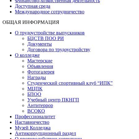
Финансово-хозяйственная деятельность
Доступная среда
Международное сотрудничество
ОБЩАЯ ИНФОРМАЦИЯ
О трудоустройстве выпускников
БЦСТВ ПОО РИ
Документы
Договора по трудоустройству
О колледже
Мастерские
Объявления
Фотогалерея
Награды
Студенческий спортивный клуб “ИПК”
МЦПК
БПОО
Учебный центр ПКНГП
Антитеррор
ВСОКО
Профессионалитет
Наставничество
Музей Колледжа
Антикоррупционный раздел
О противодействии коррупции