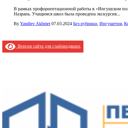
В рамках профориентационной работы в «Ингушском поли
Назрань. Учащимся школ была проведена экскурсия...
By
Yandiev Akhmet
07.03.2024
Без рубрики
,
Ингушетия
,
К
Версия сайта для слабовидящих