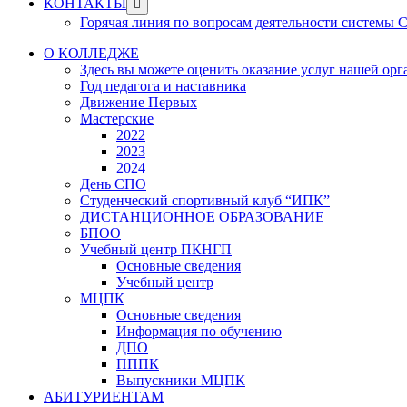
Show
КОНТАКТЫ
sub
Горячая линия по вопросам деятельности системы
menu
О КОЛЛЕДЖЕ
Здесь вы можете оценить оказание услуг нашей ор
Год педагога и наставника
Движение Первых
Мастерские
2022
2023
2024
День СПО
Студенческий спортивный клуб “ИПК”
ДИСТАНЦИОННОЕ ОБРАЗОВАНИЕ
БПОО
Учебный центр ПКНГП
Основные сведения
Учебный центр
МЦПК
Основные сведения
Информация по обучению
ДПО
ПППК
Выпускники МЦПК
АБИТУРИЕНТАМ