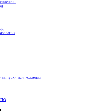
туриентов
од
од
разования
у выпускников колледжа
 СПО