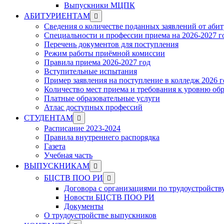
Выпускники МЦПК
Show
АБИТУРИЕНТАМ
sub
Сведения о количестве поданных заявлений от аби
menu
Специальности и профессии приема на 2026-2027 г
Перечень документов для поступления
Режим работы приёмной комиссии
Правила приема 2026-2027 год
Вступительные испытания
Пример заявления на поступление в колледж 2026 г
Количество мест приема и требования к уровню об
Платные образовательные услуги
Атлас доступных профессий
Show
СТУДЕНТАМ
sub
Расписание 2023-2024
menu
Правила внутреннего распорядка
Газета
Учебная часть
Show
ВЫПУСКНИКАМ
sub
Show
БЦСТВ ПОО РИ
menu
sub
Договора с организациями по трудоустройств
menu
Новости БЦСТВ ПОО РИ
Документы
О трудоустройстве выпускников