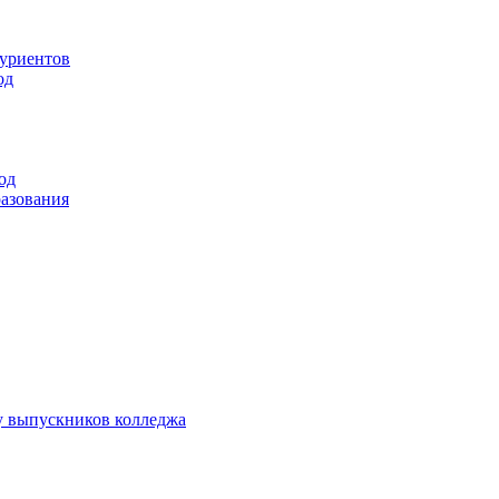
туриентов
од
од
разования
у выпускников колледжа