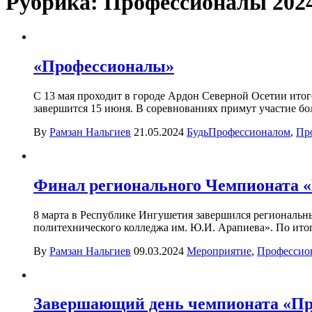
Рубрика:
Профессионалы 202
«Профессионалы»
С 13 мая проходит в городе Ардон Северной Осетии ито
завершится 15 июня. В соревнованиях примут участие бол
By
Рамзан Нальгиев
21.05.2024
БудьПрофессионалом
,
Пр
Финал регионального Чемпионата 
8 марта в Республике Ингушетия завершился региональ
политехнического колледжа им. Ю.И. Арапиева». По итог
By
Рамзан Нальгиев
09.03.2024
Мероприятие
,
Профессио
Завершающий день чемпионата «Пр