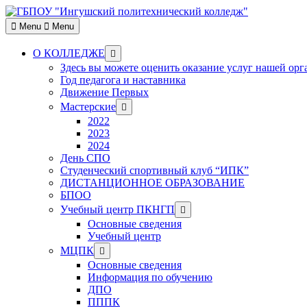
Skip
to
Menu
Menu
content
Show
О КОЛЛЕДЖЕ
sub
Здесь вы можете оценить оказание услуг нашей ор
menu
Год педагога и наставника
Движение Первых
Show
Мастерские
sub
2022
menu
2023
2024
День СПО
Студенческий спортивный клуб “ИПК”
ДИСТАНЦИОННОЕ ОБРАЗОВАНИЕ
БПОО
Show
Учебный центр ПКНГП
sub
Основные сведения
menu
Учебный центр
Show
МЦПК
sub
Основные сведения
menu
Информация по обучению
ДПО
ПППК