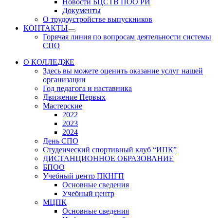
Новости БЦСТВ ПОО РИ
Документы
О трудоустройстве выпускников
КОНТАКТЫ
Show
Горячая линия по вопросам деятельности системы
sub
СПО
menu
О КОЛЛЕДЖЕ
Здесь вы можете оценить оказание услуг нашей
организации
Год педагога и наставника
Движение Первых
Мастерские
2022
2023
2024
День СПО
Студенческий спортивный клуб “ИПК”
ДИСТАНЦИОННОЕ ОБРАЗОВАНИЕ
БПОО
Учебный центр ПКНГП
Основные сведения
Учебный центр
МЦПК
Основные сведения