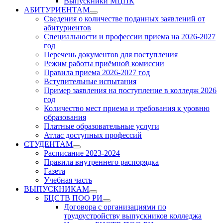
Выпускники МЦПК
АБИТУРИЕНТАМ
Show
Сведения о количестве поданных заявлений от
sub
абитуриентов
menu
Специальности и профессии приема на 2026-2027
год
Перечень документов для поступления
Режим работы приёмной комиссии
Правила приема 2026-2027 год
Вступительные испытания
Пример заявления на поступление в колледж 2026
год
Количество мест приема и требования к уровню
образования
Платные образовательные услуги
Атлас доступных профессий
СТУДЕНТАМ
Show
Расписание 2023-2024
sub
Правила внутреннего распорядка
menu
Газета
Учебная часть
ВЫПУСКНИКАМ
Show
БЦСТВ ПОО РИ
sub
Show
Договора с организациями по
menu
sub
трудоустройству выпускников колледжа
menu