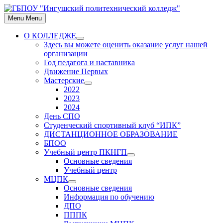
Skip
to
Menu
Menu
content
О КОЛЛЕДЖЕ
Show
Здесь вы можете оценить оказание услуг нашей
sub
организации
menu
Год педагога и наставника
Движение Первых
Мастерские
Show
2022
sub
2023
menu
2024
День СПО
Студенческий спортивный клуб “ИПК”
ДИСТАНЦИОННОЕ ОБРАЗОВАНИЕ
БПОО
Учебный центр ПКНГП
Show
Основные сведения
sub
Учебный центр
menu
МЦПК
Show
Основные сведения
sub
Информация по обучению
menu
ДПО
ПППК