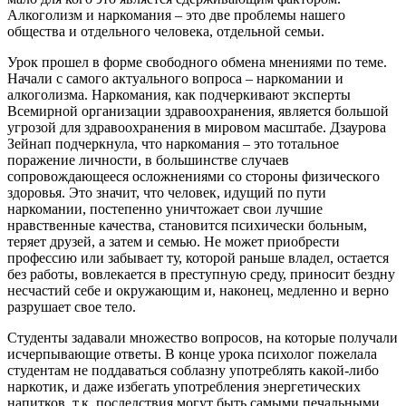
Алкоголизм и наркомания – это две проблемы нашего
общества и отдельного человека, отдельной семьи.
Урок прошел в форме свободного обмена мнениями по теме.
Начали с самого актуального вопроса – наркомании и
алкоголизма. Наркомания, как подчеркивают эксперты
Всемирной организации здравоохранения, является большой
угрозой для здравоохранения в мировом масштабе. Дзаурова
Зейнап подчеркнула, что наркомания – это тотальное
поражение личности, в большинстве случаев
сопровождающееся осложнениями со стороны физического
здоровья. Это значит, что человек, идущий по пути
наркомании, постепенно уничтожает свои лучшие
нравственные качества, становится психически больным,
теряет друзей, а затем и семью. Не может приобрести
профессию или забывает ту, которой раньше владел, остается
без работы, вовлекается в преступную среду, приносит бездну
несчастий себе и окружающим и, наконец, медленно и верно
разрушает свое тело.
Студенты задавали множество вопросов, на которые получали
исчерпывающие ответы. В конце урока психолог пожелала
студентам не поддаваться соблазну употреблять какой-либо
наркотик, и даже избегать употребления энергетических
напитков, т.к. последствия могут быть самыми печальными.