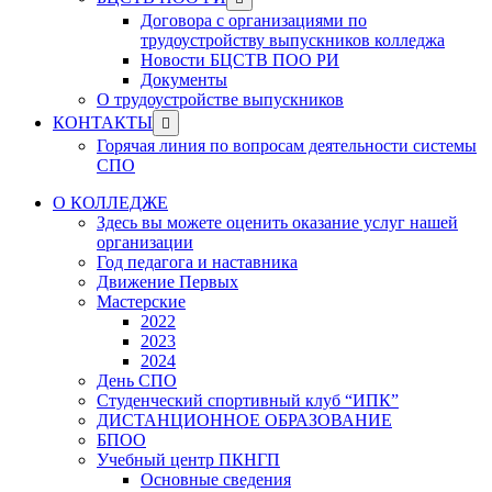
menu
sub
Договора с организациями по
menu
трудоустройству выпускников колледжа
Новости БЦСТВ ПОО РИ
Документы
О трудоустройстве выпускников
Show
КОНТАКТЫ
sub
Горячая линия по вопросам деятельности системы
menu
СПО
О КОЛЛЕДЖЕ
Здесь вы можете оценить оказание услуг нашей
организации
Год педагога и наставника
Движение Первых
Мастерские
2022
2023
2024
День СПО
Студенческий спортивный клуб “ИПК”
ДИСТАНЦИОННОЕ ОБРАЗОВАНИЕ
БПОО
Учебный центр ПКНГП
Основные сведения