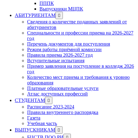
ПППК
Выпускники МЦПК
Show
АБИТУРИЕНТАМ
sub
Сведения о количестве поданных заявлений от
menu
абитуриентов
Специальности и профессии приема на 2026-2027
год
Перечень документов для поступления
Режим работы приёмной комиссии
Правила приема 2026-2027 год
Вступительные испытания
Пример заявления на поступление в колледж 2026
год
Количество мест приема и требования к уровню
образования
Платные образовательные услуги
Атлас доступных профессий
Show
СТУДЕНТАМ
sub
Расписание 2023-2024
menu
Правила внутреннего распорядка
Газета
Учебная часть
Show
ВЫПУСКНИКАМ
sub
Show
БЦСТВ ПОО РИ