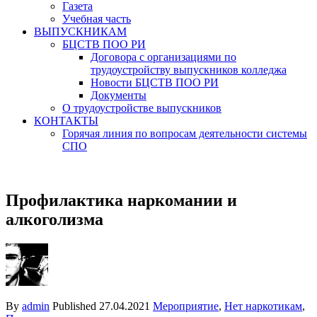
Газета
Учебная часть
ВЫПУСКНИКАМ
БЦСТВ ПОО РИ
Договора с организациями по
трудоустройству выпускников колледжа
Новости БЦСТВ ПОО РИ
Документы
О трудоустройстве выпускников
КОНТАКТЫ
Горячая линия по вопросам деятельности системы
СПО
Профилактика наркомании и
алкоголизма
By
admin
Published
27.04.2021
Мероприятие
,
Нет наркотикам
,