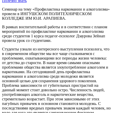
Полезно знать
Семинар на тему «Профилактика наркомании и алкоголизма»
провели в ИНГУШСКОМ ПОЛИТЕХНИЧЕСКОМ
КОЛЛЕДЖЕ ИМ Ю.И. АРАПИЕВА.
В рамках воспитательной работы и в соответствии с планом
мероприятий по профилактике наркомании и алкоголизма
среди студентов 1 курса педагог-психолог Дзаурова Зейнап
провела урок со студентами.
Студенты узнали из интересного выступления психолога, что
в современном обществе мы все чаще сталкиваемся с
проблемами, охватывающими все периоды жизни человека:
от детства до старости. В наше время самыми опасными
проблемами общества является злоупотребление алкоголем и
наркотиками. На сегодняшний день профилактика
наркомании и алкоголизма среди молодежи является
основной целью для сохранения здорового поколения.
Проблема зависимости от губительных пристрастий на
данный момент стоит довольно остро. Численность людей,
употребляющих алкоголь и наркотические вещества,
стремительно возрастает. При этом зависимыми от этих
пагубных привычек в основном становится молодежь. С
последствиями вредных привычек знаком каждый человек, но
мало для кого это является сдерживающим фактором.