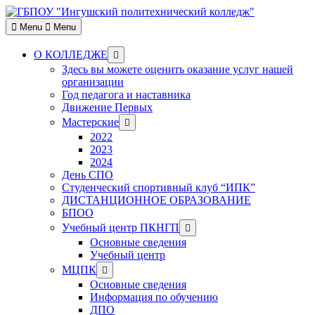
Skip
to
Menu
Menu
content
Show
О КОЛЛЕДЖЕ
sub
Здесь вы можете оценить оказание услуг нашей
menu
организации
Год педагога и наставника
Движение Первых
Show
Мастерские
sub
2022
menu
2023
2024
День СПО
Студенческий спортивный клуб “ИПК”
ДИСТАНЦИОННОЕ ОБРАЗОВАНИЕ
БПОО
Show
Учебный центр ПКНГП
sub
Основные сведения
menu
Учебный центр
Show
МЦПК
sub
Основные сведения
menu
Информация по обучению
ДПО