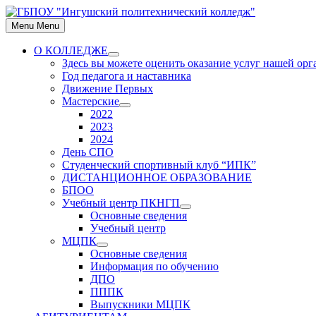
Skip
to
Menu
Menu
content
О КОЛЛЕДЖЕ
Show
Здесь вы можете оценить оказание услуг нашей ор
sub
Год педагога и наставника
menu
Движение Первых
Мастерские
Show
2022
sub
2023
menu
2024
День СПО
Студенческий спортивный клуб “ИПК”
ДИСТАНЦИОННОЕ ОБРАЗОВАНИЕ
БПОО
Учебный центр ПКНГП
Show
Основные сведения
sub
Учебный центр
menu
МЦПК
Show
Основные сведения
sub
Информация по обучению
menu
ДПО
ПППК
Выпускники МЦПК