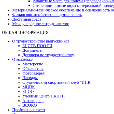
Вакантные места для приёма (перевода) обуч
Стипендии и иные виды материальной подде
Материально-техническое обеспечение и оснащенность об
Финансово-хозяйственная деятельность
Доступная среда
Международное сотрудничество
ОБЩАЯ ИНФОРМАЦИЯ
О трудоустройстве выпускников
БЦСТВ ПОО РИ
Документы
Договора по трудоустройству
О колледже
Мастерские
Объявления
Фотогалерея
Награды
Студенческий спортивный клуб “ИПК”
МЦПК
БПОО
Учебный центр ПКНГП
Антитеррор
ВСОКО
Профессионалитет