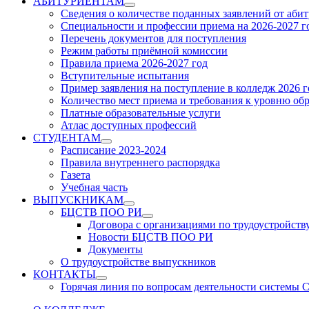
АБИТУРИЕНТАМ
Show
Сведения о количестве поданных заявлений от аби
sub
Специальности и профессии приема на 2026-2027 г
menu
Перечень документов для поступления
Режим работы приёмной комиссии
Правила приема 2026-2027 год
Вступительные испытания
Пример заявления на поступление в колледж 2026 г
Количество мест приема и требования к уровню об
Платные образовательные услуги
Атлас доступных профессий
СТУДЕНТАМ
Show
Расписание 2023-2024
sub
Правила внутреннего распорядка
menu
Газета
Учебная часть
ВЫПУСКНИКАМ
Show
БЦСТВ ПОО РИ
sub
Show
Договора с организациями по трудоустройств
menu
sub
Новости БЦСТВ ПОО РИ
menu
Документы
О трудоустройстве выпускников
КОНТАКТЫ
Show
Горячая линия по вопросам деятельности системы
sub
menu