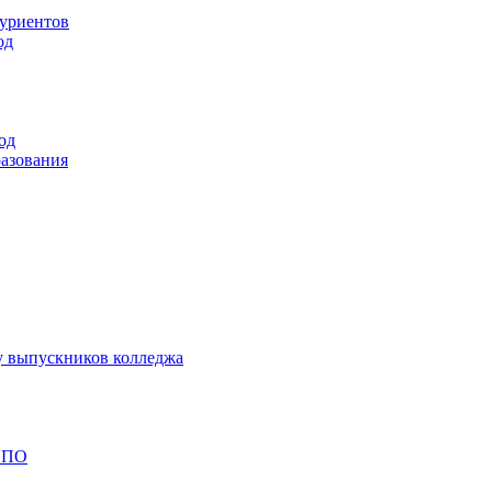
туриентов
од
од
разования
у выпускников колледжа
 СПО