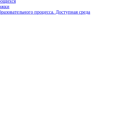
ающихся
ржки
разовательного процесса. Доступная среда