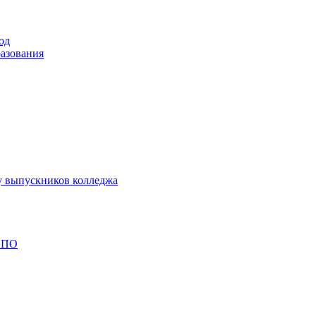
од
разования
у выпускников колледжа
 СПО