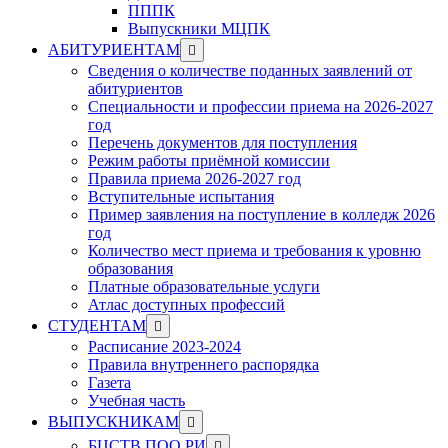
ПППК
Выпускники МЦПК
Show
АБИТУРИЕНТАМ
sub
Сведения о количестве поданных заявлений от
menu
абитуриентов
Специальности и профессии приема на 2026-2027
год
Перечень документов для поступления
Режим работы приёмной комиссии
Правила приема 2026-2027 год
Вступительные испытания
Пример заявления на поступление в колледж 2026
год
Количество мест приема и требования к уровню
образования
Платные образовательные услуги
Атлас доступных профессий
Show
СТУДЕНТАМ
sub
Расписание 2023-2024
menu
Правила внутреннего распорядка
Газета
Учебная часть
Show
ВЫПУСКНИКАМ
sub
Show
БЦСТВ ПОО РИ