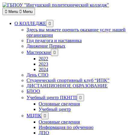
Skip
to
Menu
Menu
content
Show
О КОЛЛЕДЖЕ
sub
Здесь вы можете оценить оказание услуг нашей
menu
организации
Год педагога и наставника
Движение Первых
Show
Мастерские
sub
2022
menu
2023
2024
День СПО
Студенческий спортивный клуб “ИПК”
ДИСТАНЦИОННОЕ ОБРАЗОВАНИЕ
БПОО
Show
Учебный центр ПКНГП
sub
Основные сведения
menu
Учебный центр
Show
МЦПК
sub
Основные сведения
menu
Информация по обучению
ДПО