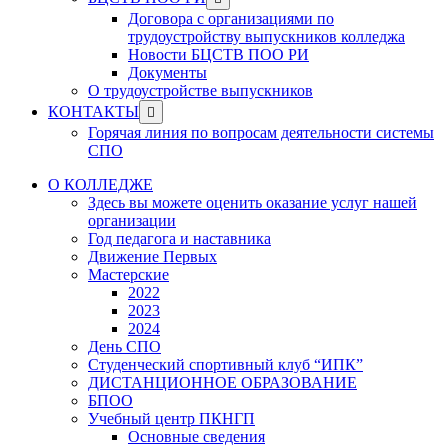
menu
sub
Договора с организациями по
menu
трудоустройству выпускников колледжа
Новости БЦСТВ ПОО РИ
Документы
О трудоустройстве выпускников
Show
КОНТАКТЫ
sub
Горячая линия по вопросам деятельности системы
menu
СПО
О КОЛЛЕДЖЕ
Здесь вы можете оценить оказание услуг нашей
организации
Год педагога и наставника
Движение Первых
Мастерские
2022
2023
2024
День СПО
Студенческий спортивный клуб “ИПК”
ДИСТАНЦИОННОЕ ОБРАЗОВАНИЕ
БПОО
Учебный центр ПКНГП
Основные сведения