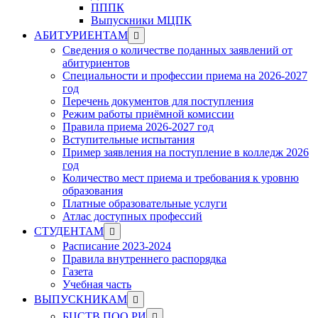
ПППК
Выпускники МЦПК
Show
АБИТУРИЕНТАМ
sub
Сведения о количестве поданных заявлений от
menu
абитуриентов
Специальности и профессии приема на 2026-2027
год
Перечень документов для поступления
Режим работы приёмной комиссии
Правила приема 2026-2027 год
Вступительные испытания
Пример заявления на поступление в колледж 2026
год
Количество мест приема и требования к уровню
образования
Платные образовательные услуги
Атлас доступных профессий
Show
СТУДЕНТАМ
sub
Расписание 2023-2024
menu
Правила внутреннего распорядка
Газета
Учебная часть
Show
ВЫПУСКНИКАМ
sub
Show
БЦСТВ ПОО РИ