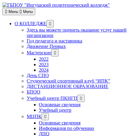
Skip
to
Menu
Menu
content
Show
О КОЛЛЕДЖЕ
sub
Здесь вы можете оценить оказание услуг нашей
menu
организации
Год педагога и наставника
Движение Первых
Show
Мастерские
sub
2022
menu
2023
2024
День СПО
Студенческий спортивный клуб “ИПК”
ДИСТАНЦИОННОЕ ОБРАЗОВАНИЕ
БПОО
Show
Учебный центр ПКНГП
sub
Основные сведения
menu
Учебный центр
Show
МЦПК
sub
Основные сведения
menu
Информация по обучению
ДПО