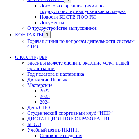
menu
sub
Договора с организациями по
menu
трудоустройству выпускников колледжа
Новости БЦСТВ ПОО РИ
Документы
О трудоустройстве выпускников
Show
КОНТАКТЫ
sub
Горячая линия по вопросам деятельности системы
menu
СПО
О КОЛЛЕДЖЕ
Здесь вы можете оценить оказание услуг нашей
организации
Год педагога и наставника
Движение Первых
Мастерские
2022
2023
2024
День СПО
Студенческий спортивный клуб “ИПК”
ДИСТАНЦИОННОЕ ОБРАЗОВАНИЕ
БПОО
Учебный центр ПКНГП
Основные сведения