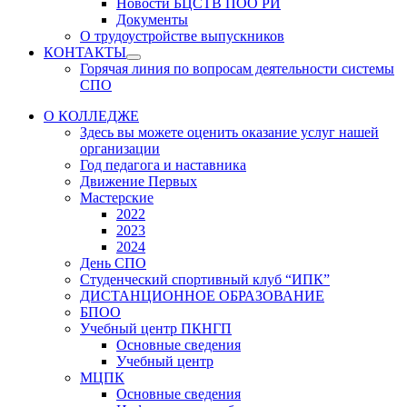
Новости БЦСТВ ПОО РИ
Документы
О трудоустройстве выпускников
КОНТАКТЫ
Show
Горячая линия по вопросам деятельности системы
sub
СПО
menu
О КОЛЛЕДЖЕ
Здесь вы можете оценить оказание услуг нашей
организации
Год педагога и наставника
Движение Первых
Мастерские
2022
2023
2024
День СПО
Студенческий спортивный клуб “ИПК”
ДИСТАНЦИОННОЕ ОБРАЗОВАНИЕ
БПОО
Учебный центр ПКНГП
Основные сведения
Учебный центр
МЦПК
Основные сведения