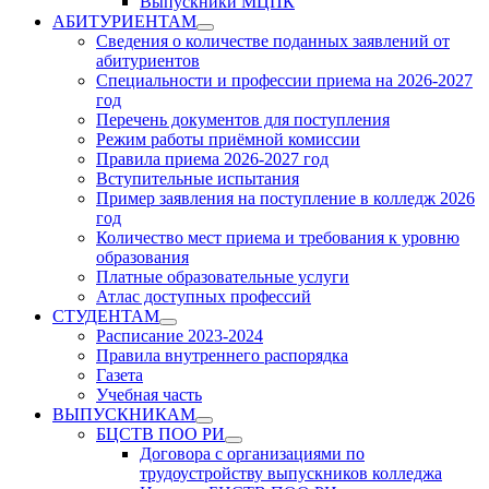
Выпускники МЦПК
АБИТУРИЕНТАМ
Show
Сведения о количестве поданных заявлений от
sub
абитуриентов
menu
Специальности и профессии приема на 2026-2027
год
Перечень документов для поступления
Режим работы приёмной комиссии
Правила приема 2026-2027 год
Вступительные испытания
Пример заявления на поступление в колледж 2026
год
Количество мест приема и требования к уровню
образования
Платные образовательные услуги
Атлас доступных профессий
СТУДЕНТАМ
Show
Расписание 2023-2024
sub
Правила внутреннего распорядка
menu
Газета
Учебная часть
ВЫПУСКНИКАМ
Show
БЦСТВ ПОО РИ
sub
Show
Договора с организациями по
menu
sub
трудоустройству выпускников колледжа
menu