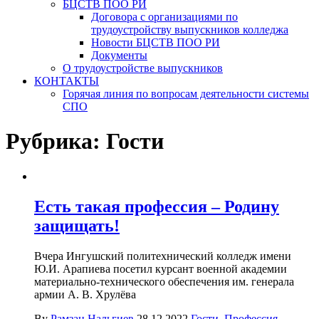
БЦСТВ ПОО РИ
Договора с организациями по
трудоустройству выпускников колледжа
Новости БЦСТВ ПОО РИ
Документы
О трудоустройстве выпускников
КОНТАКТЫ
Горячая линия по вопросам деятельности системы
СПО
Рубрика:
Гости
Есть такая профессия – Родину
защищать!
Вчера Ингушский политехнический колледж имени
Ю.И. Арапиева посетил курсант военной академии
материально-технического обеспечения им. генерала
армии А. В. Хрулёва
By
Рамзан Нальгиев
28.12.2022
Гости
,
Профессия