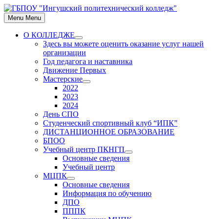
Skip
to
Menu
Menu
content
О КОЛЛЕДЖЕ
Show
Здесь вы можете оценить оказание услуг нашей
sub
организации
menu
Год педагога и наставника
Движение Первых
Мастерские
Show
2022
sub
2023
menu
2024
День СПО
Студенческий спортивный клуб “ИПК”
ДИСТАНЦИОННОЕ ОБРАЗОВАНИЕ
БПОО
Учебный центр ПКНГП
Show
Основные сведения
sub
Учебный центр
menu
МЦПК
Show
Основные сведения
sub
Информация по обучению
menu
ДПО
ПППК