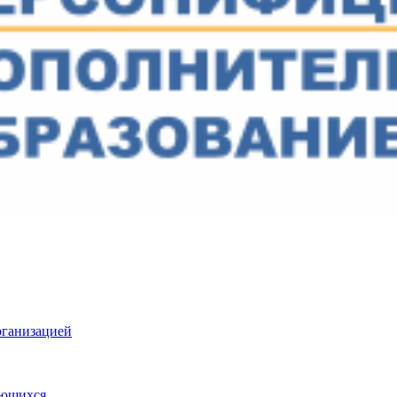
рганизацией
ающихся