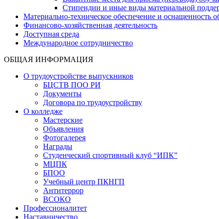
Стипендии и иные виды материальной подде
Материально-техническое обеспечение и оснащенность об
Финансово-хозяйственная деятельность
Доступная среда
Международное сотрудничество
ОБЩАЯ ИНФОРМАЦИЯ
О трудоустройстве выпускников
БЦСТВ ПОО РИ
Документы
Договора по трудоустройству
О колледже
Мастерские
Объявления
Фотогалерея
Награды
Студенческий спортивный клуб “ИПК”
МЦПК
БПОО
Учебный центр ПКНГП
Антитеррор
ВСОКО
Профессионалитет
Наставничество