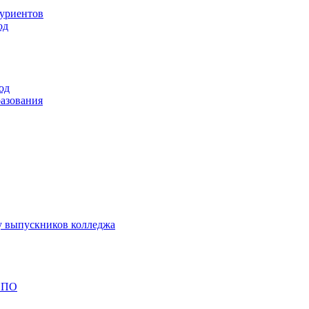
туриентов
од
од
разования
у выпускников колледжа
 СПО