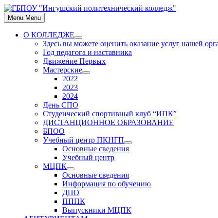
Skip
to
Menu
Menu
content
О КОЛЛЕДЖЕ
Show
Здесь вы можете оценить оказание услуг нашей ор
sub
Год педагога и наставника
menu
Движение Первых
Мастерские
Show
2022
sub
2023
menu
2024
День СПО
Студенческий спортивный клуб “ИПК”
ДИСТАНЦИОННОЕ ОБРАЗОВАНИЕ
БПОО
Учебный центр ПКНГП
Show
Основные сведения
sub
Учебный центр
menu
МЦПК
Show
Основные сведения
sub
Информация по обучению
menu
ДПО
ПППК
Выпускники МЦПК