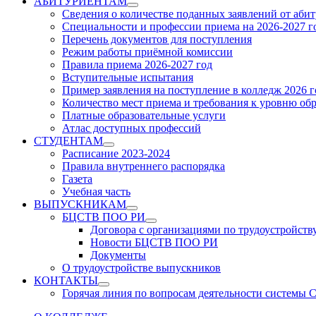
АБИТУРИЕНТАМ
Show
Сведения о количестве поданных заявлений от аби
sub
Специальности и профессии приема на 2026-2027 г
menu
Перечень документов для поступления
Режим работы приёмной комиссии
Правила приема 2026-2027 год
Вступительные испытания
Пример заявления на поступление в колледж 2026 г
Количество мест приема и требования к уровню об
Платные образовательные услуги
Атлас доступных профессий
СТУДЕНТАМ
Show
Расписание 2023-2024
sub
Правила внутреннего распорядка
menu
Газета
Учебная часть
ВЫПУСКНИКАМ
Show
БЦСТВ ПОО РИ
sub
Show
Договора с организациями по трудоустройств
menu
sub
Новости БЦСТВ ПОО РИ
menu
Документы
О трудоустройстве выпускников
КОНТАКТЫ
Show
Горячая линия по вопросам деятельности системы
sub
menu