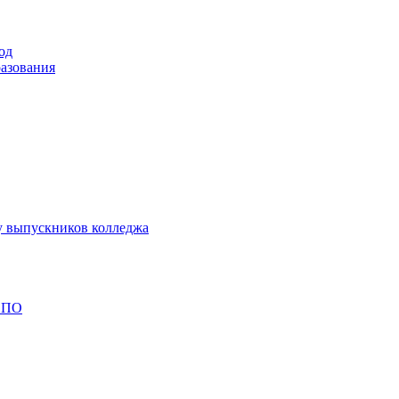
од
разования
у выпускников колледжа
 СПО