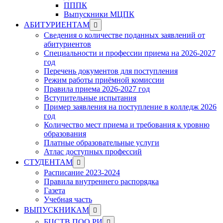
ПППК
Выпускники МЦПК
Show
АБИТУРИЕНТАМ
sub
Сведения о количестве поданных заявлений от
menu
абитуриентов
Специальности и профессии приема на 2026-2027
год
Перечень документов для поступления
Режим работы приёмной комиссии
Правила приема 2026-2027 год
Вступительные испытания
Пример заявления на поступление в колледж 2026
год
Количество мест приема и требования к уровню
образования
Платные образовательные услуги
Атлас доступных профессий
Show
СТУДЕНТАМ
sub
Расписание 2023-2024
menu
Правила внутреннего распорядка
Газета
Учебная часть
Show
ВЫПУСКНИКАМ
sub
Show
БЦСТВ ПОО РИ