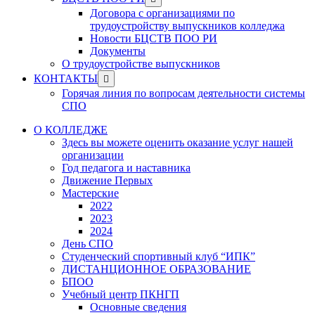
menu
sub
Договора с организациями по
menu
трудоустройству выпускников колледжа
Новости БЦСТВ ПОО РИ
Документы
О трудоустройстве выпускников
Show
КОНТАКТЫ
sub
Горячая линия по вопросам деятельности системы
menu
СПО
О КОЛЛЕДЖЕ
Здесь вы можете оценить оказание услуг нашей
организации
Год педагога и наставника
Движение Первых
Мастерские
2022
2023
2024
День СПО
Студенческий спортивный клуб “ИПК”
ДИСТАНЦИОННОЕ ОБРАЗОВАНИЕ
БПОО
Учебный центр ПКНГП
Основные сведения