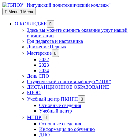
Skip
to
Menu
Menu
content
Show
О КОЛЛЕДЖЕ
sub
Здесь вы можете оценить оказание услуг нашей
menu
организации
Год педагога и наставника
Движение Первых
Show
Мастерские
sub
2022
menu
2023
2024
День СПО
Студенческий спортивный клуб “ИПК”
ДИСТАНЦИОННОЕ ОБРАЗОВАНИЕ
БПОО
Show
Учебный центр ПКНГП
sub
Основные сведения
menu
Учебный центр
Show
МЦПК
sub
Основные сведения
menu
Информация по обучению
ДПО